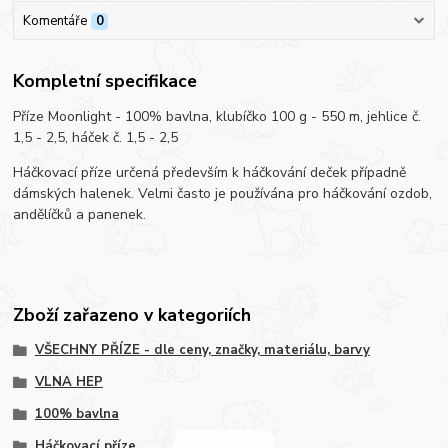
Komentáře
0
Kompletní specifikace
Příze Moonlight - 100% bavlna, klubíčko 100 g - 550 m, jehlice č.
1,5 - 2,5, háček č. 1,5 - 2,5
Háčkovací příze určená především k háčkování deček případně
dámských halenek. Velmi často je používána pro háčkování ozdob,
andělíčků a panenek.
Zboží zařazeno v kategoriích
VŠECHNY PŘÍZE - dle ceny, značky, materiálu, barvy
VLNA HEP
100% bavlna
Háčkovací příze