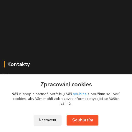
Kontakty
Mgr. Linda Dobešová
+420 725 613 837
Zpracování cookies
(Po - Ne, 7 - 22 hod.)
Náš e-shop a partneři potřebují Váš
souhlas
s použitím souborů
cookies, aby Vám mohli zobrazovat informace týkající se Vašich
info@rajklubicek.cz
zájmů.
Souhlasím
Nastavení