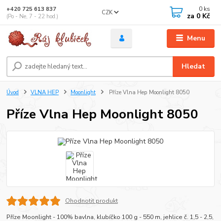
0
ks
+420 725 613 837
CZK
za
0 Kč
(Po - Ne, 7 - 22 hod.)
Menu
Hledat
Úvod
VLNA HEP
Moonlight
Příze Vlna Hep Moonlight 8050
Příze Vlna Hep Moonlight 8050
Ohodnotit produkt
Příze Moonlight - 100% bavlna, klubíčko 100 g - 550 m, jehlice č. 1,5 - 2,5,