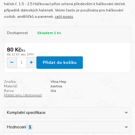
háček č. 1,5 - 2,5 Háčkovací příze určená především k háčkování deček
případně dámských halenek. Velmi často je používána pro háčkování
ozdob, andělíčků a panenek.
celý popis
Dostupnost
Skladem 1 ks
80 Kč
/
ks
66,12 Kč
bez DPH
Přidat do košíku
Značka:
Vlna Hep
Materiál:
bavlna
Barva:
lila
Hlídat cenu / dostupnost
Kompletní specifikace
Hodnocení
1