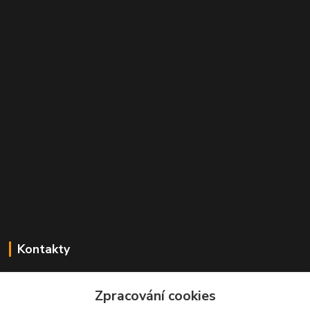
Kontakty
Mgr. Linda Dobešová
+420 725 613 837
Zpracování cookies
(Po - Ne, 7 - 22 hod.)