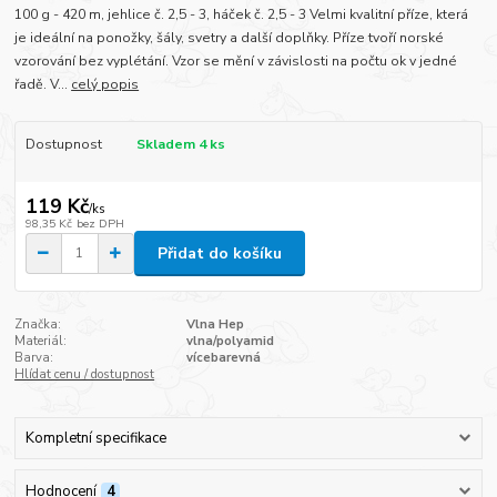
100 g - 420 m, jehlice č. 2,5 - 3, háček č. 2,5 - 3 Velmi kvalitní příze, která
je ideální na ponožky, šály, svetry a další doplňky. Příze tvoří norské
vzorování bez vyplétání. Vzor se mění v závislosti na počtu ok v jedné
řadě. V...
celý popis
Dostupnost
Skladem 4 ks
119 Kč
/
ks
98,35 Kč
bez DPH
Přidat do košíku
Značka:
Vlna Hep
Materiál:
vlna/polyamid
Barva:
vícebarevná
Hlídat cenu / dostupnost
Kompletní specifikace
Hodnocení
4