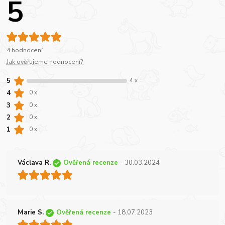
5
4 hodnocení
Jak ověřujeme hodnocení?
5
4 x
4
0 x
3
0 x
2
0 x
1
0 x
Václava R.
Ověřená recenze
- 30.03.2024
Marie S.
Ověřená recenze
- 18.07.2023