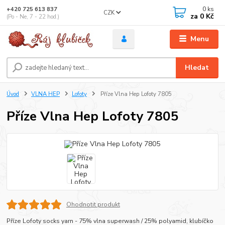
0
ks
+420 725 613 837
CZK
za
0 Kč
(Po - Ne, 7 - 22 hod.)
Menu
Hledat
Úvod
VLNA HEP
Lofoty
Příze Vlna Hep Lofoty 7805
Příze Vlna Hep Lofoty 7805
Ohodnotit produkt
Příze Lofoty socks yarn - 75% vlna superwash / 25% polyamid, klubíčko