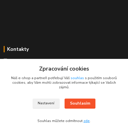
Kontakty
Mgr. Linda Dobešová
+420 725 613 837
Zpracování cookies
(Po - Ne, 7 - 22 hod.)
Náš e-shop a partneři potřebují Váš
souhlas
s použitím souborů
cookies, aby Vám mohli zobrazovat informace týkající se Vašich
info@rajklubicek.cz
zájmů.
Souhlasím
Nastavení
Souhlas můžete odmítnout
zde
.