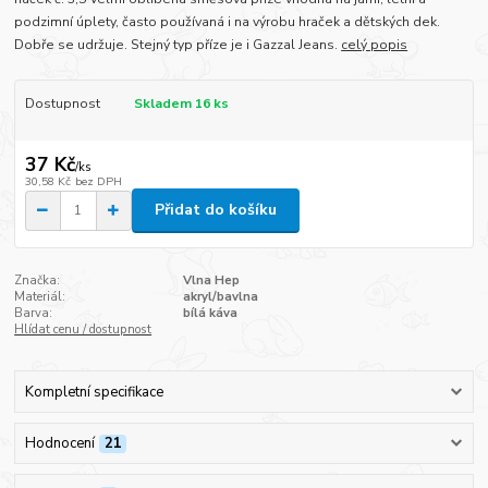
podzimní úplety, často používaná i na výrobu hraček a dětských dek.
Dobře se udržuje. Stejný typ příze je i Gazzal Jeans.
celý popis
Dostupnost
Skladem 16 ks
37 Kč
/
ks
30,58 Kč
bez DPH
Přidat do košíku
Značka:
Vlna Hep
Materiál:
akryl/bavlna
Barva:
bílá káva
Hlídat cenu / dostupnost
Kompletní specifikace
Hodnocení
21