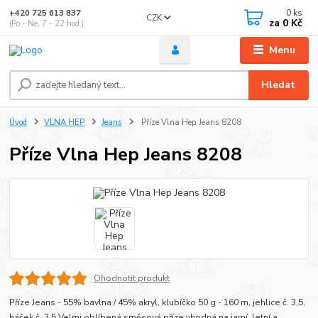
0
ks
+420 725 613 837
CZK
za
0 Kč
(Po - Ne, 7 - 22 hod.)
Menu
Hledat
Úvod
VLNA HEP
Jeans
Příze Vlna Hep Jeans 8208
Příze Vlna Hep Jeans 8208
Ohodnotit produkt
Příze Jeans - 55% bavlna / 45% akryl, klubíčko 50 g - 160 m, jehlice č. 3,5,
háček č. 3,5 Velmi oblíbená směsová příze vhodná na jarní, letní a