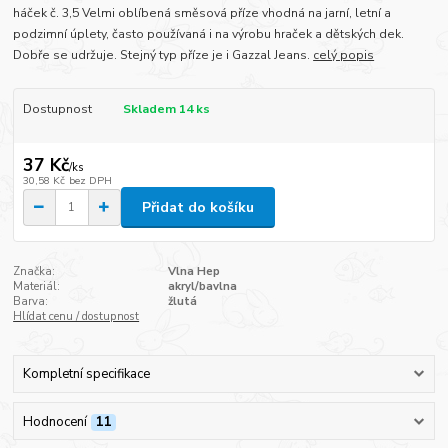
háček č. 3,5 Velmi oblíbená směsová příze vhodná na jarní, letní a
podzimní úplety, často používaná i na výrobu hraček a dětských dek.
Dobře se udržuje. Stejný typ příze je i Gazzal Jeans.
celý popis
Dostupnost
Skladem 14 ks
37 Kč
/
ks
30,58 Kč
bez DPH
Přidat do košíku
Značka:
Vlna Hep
Materiál:
akryl/bavlna
Barva:
žlutá
Hlídat cenu / dostupnost
Kompletní specifikace
Hodnocení
11