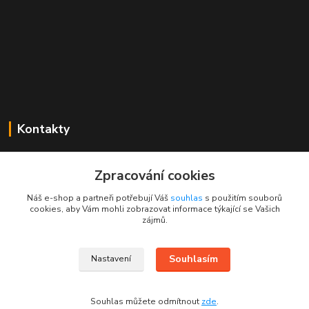
Kontakty
Mgr. Linda Dobešová
+420 725 613 837
Zpracování cookies
(Po - Ne, 7 - 22 hod.)
Náš e-shop a partneři potřebují Váš
souhlas
s použitím souborů
cookies, aby Vám mohli zobrazovat informace týkající se Vašich
info@rajklubicek.cz
zájmů.
Souhlasím
Nastavení
Souhlas můžete odmítnout
zde
.