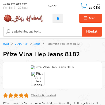
0
ks
+420 725 613 837
CZK
za
0 Kč
(Po - Ne, 7 - 22 hod.)
Menu
Hledat
Úvod
VLNA HEP
Jeans
Příze Vlna Hep Jeans 8182
Příze Vlna Hep Jeans 8182
Ohodnotit produkt
Příze Jeans - 55% bavlna / 45% akryl, klubíčko 50 g - 160 m, jehlice č. 3,5,