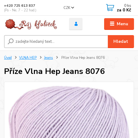
0
ks
+420 725 613 837
CZK
za
0 Kč
(Po - Ne, 7 - 22 hod.)
Menu
Hledat
Úvod
VLNA HEP
Jeans
Příze Vlna Hep Jeans 8076
Příze Vlna Hep Jeans 8076