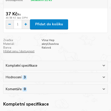
37 Kč
/
ks
30,58 Kč
bez DPH
Přidat do košíku
Značka:
Vlna Hep
Materiál:
akryl/bavlna
Barva:
fialová
Hlídat cenu / dostupnost
Kompletní specifikace
Hodnocení
3
Komentáře
0
Kompletní specifikace