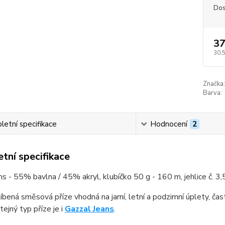
Dos
37
30,
Značka:
Barva:
etní specifikace
Hodnocení
2
tní specifikace
ns - 55% bavlna / 45% akryl, klubíčko 50 g - 160 m, jehlice č. 3,5
íbená směsová příze vhodná na jarní, letní a podzimní úplety, ča
tejný typ příze je i
Gazzal Jeans
.