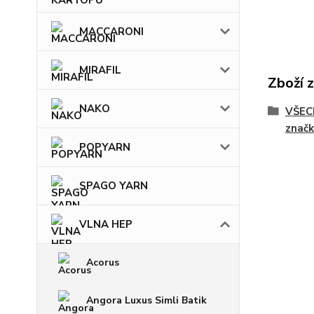
MACCARONI
MIRAFIL
Zboží 
NAKO
VŠECH
značk
POPYARN
SPAGO YARN
VLNA HEP
Acorus
Angora Luxus Simli Batik