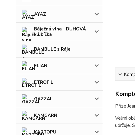
AYAZ
Báječná vlna - DUHOVÁ
klubíčka
BAMBULE z Ráje
ELIAN
Kompl
ETROFIL
Komple
GAZZAL
Příze Jea
KAMGARN
Velmi obl
udržuje. S
KARTOPU