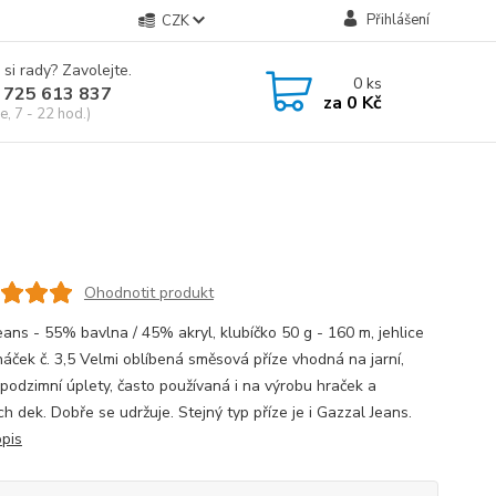
Přihlášení
CZK
 si rady? Zavolejte.
0
ks
 725 613 837
za
0 Kč
e, 7 - 22 hod.)
Ohodnotit produkt
eans - 55% bavlna / 45% akryl, klubíčko 50 g - 160 m, jehlice
 háček č. 3,5 Velmi oblíbená směsová příze vhodná na jarní,
a podzimní úplety, často používaná i na výrobu hraček a
h dek. Dobře se udržuje. Stejný typ příze je i Gazzal Jeans.
opis