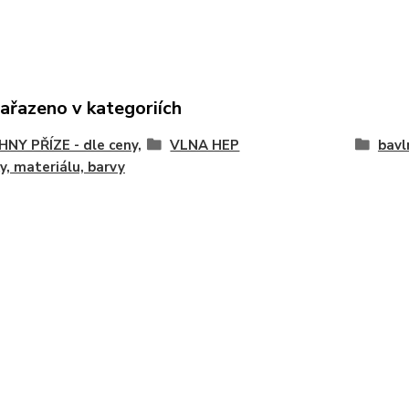
zařazeno v kategoriích
NY PŘÍZE - dle ceny,
VLNA HEP
bavl
y, materiálu, barvy