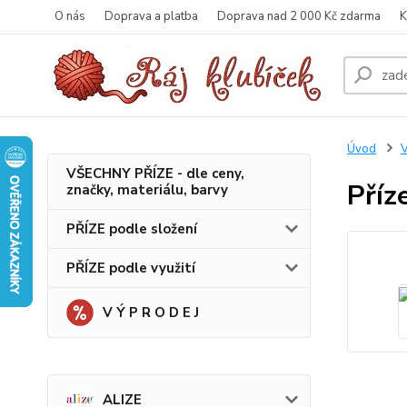
O nás
Doprava a platba
Doprava nad 2 000 Kč zdarma
K
Úvod
VŠECHNY PŘÍZE - dle ceny,
Příz
značky, materiálu, barvy
PŘÍZE podle složení
PŘÍZE podle využití
V Ý P R O D E J
ALIZE