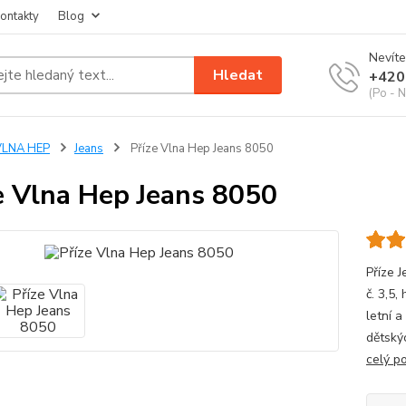
ontakty
Blog
Nevíte
Hledat
+420
(Po - N
VLNA HEP
Jeans
Příze Vlna Hep Jeans 8050
e Vlna Hep Jeans 8050
Příze J
č. 3,5,
letní 
dětskýc
celý p