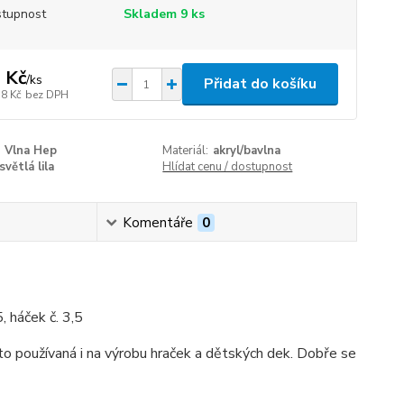
tupnost
Skladem 9 ks
 Kč
/
ks
Přidat do košíku
58 Kč
bez DPH
Vlna Hep
Materiál:
akryl/bavlna
světlá lila
Hlídat cenu / dostupnost
Komentáře
0
, háček č. 3,5
sto používaná i na výrobu hraček a dětských dek. Dobře se