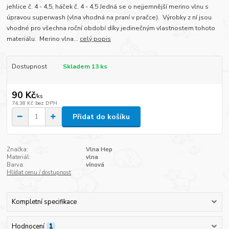
jehlice č. 4 - 4,5, háček č. 4 - 4,5 Jedná se o nejjemnější merino vlnu s
úpravou superwash (vlna vhodná na praní v pračce). Výrobky z ní jsou
vhodné pro všechna roční období díky jedinečným vlastnostem tohoto
materiálu. Merino vlna...
celý popis
Dostupnost
Skladem 13 ks
90 Kč
/
ks
74,38 Kč
bez DPH
Přidat do košíku
Značka:
Vlna Hep
Materiál:
vlna
Barva:
vínová
Hlídat cenu / dostupnost
Kompletní specifikace
Hodnocení
1