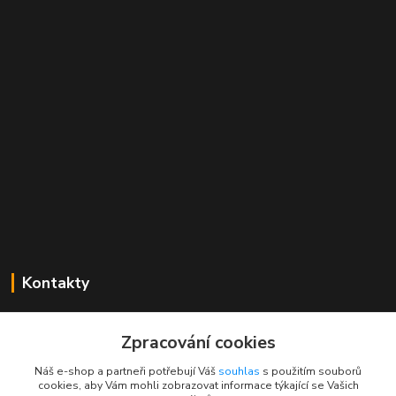
Kontakty
Mgr. Linda Dobešová
+420 725 613 837
Zpracování cookies
(Po - Ne, 7 - 22 hod.)
Náš e-shop a partneři potřebují Váš
souhlas
s použitím souborů
cookies, aby Vám mohli zobrazovat informace týkající se Vašich
info@rajklubicek.cz