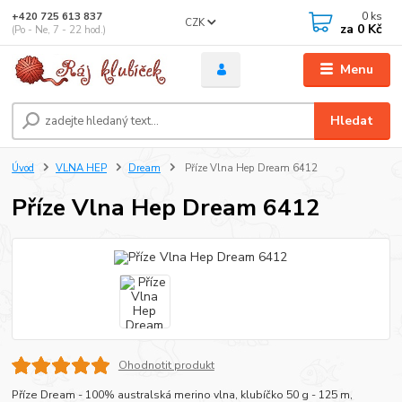
0
ks
+420 725 613 837
CZK
za
0 Kč
(Po - Ne, 7 - 22 hod.)
Menu
Hledat
Úvod
VLNA HEP
Dream
Příze Vlna Hep Dream 6412
Příze Vlna Hep Dream 6412
Ohodnotit produkt
Příze Dream - 100% australská merino vlna, klubíčko 50 g - 125 m,