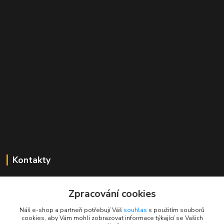
Kontakty
Mgr. Linda Dobešová
+420 725 613 837
Zpracování cookies
(Po - Ne, 7 - 22 hod.)
Náš e-shop a partneři potřebují Váš
souhlas
s použitím souborů
cookies, aby Vám mohli zobrazovat informace týkající se Vašich
info@rajklubicek.cz