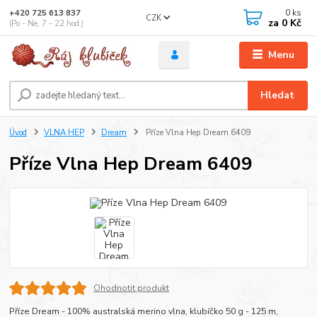
0
ks
+420 725 613 837
CZK
za
0 Kč
(Po - Ne, 7 - 22 hod.)
Menu
Hledat
Úvod
VLNA HEP
Dream
Příze Vlna Hep Dream 6409
Příze Vlna Hep Dream 6409
Ohodnotit produkt
Příze Dream - 100% australská merino vlna, klubíčko 50 g - 125 m,