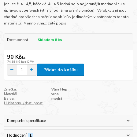
jehlice č. 4 - 4,5, háček č. 4 - 4,5 Jedná se o nejjemnější merino vlnu s
úpravou superwash (vlna vhodná na praní v pračce). Výrobky z ní jsou
vhodné pro všechna roční období díky jedinečným vlastnostem tohoto
materiálu. Merino vlna...
celý popis
Dostupnost
Skladem 8 ks
90 Kč
/
ks
74,38 Kč
bez DPH
Přidat do košíku
Značka:
Vlna Hep
Materiál:
vlna
Barva:
modrá
Hlídat cenu / dostupnost
Kompletní specifikace
Hodnocení
1