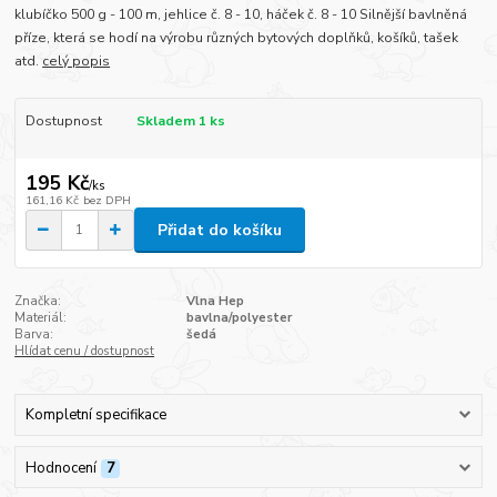
klubíčko 500 g - 100 m, jehlice č. 8 - 10, háček č. 8 - 10 Silnější bavlněná
příze, která se hodí na výrobu různých bytových doplňků, košíků, tašek
atd.
celý popis
Dostupnost
Skladem 1 ks
195 Kč
/
ks
161,16 Kč
bez DPH
Přidat do košíku
Značka:
Vlna Hep
Materiál:
bavlna/polyester
Barva:
šedá
Hlídat cenu / dostupnost
Kompletní specifikace
Hodnocení
7