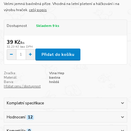
Velmi jemná bavlněná příze. Vhodná na letní pletení a háčkování i na
výrobu hraček.
celý popis
Dostupnost
Skladem 9 ks
39 Kč
/
ks
32,23 Kč
bez DPH
Přidat do košíku
Značka:
Vlna Hep
Materiál:
bavlna
Barva:
hnědá
Hlídat cenu / dostupnost
Kompletní specifikace
Hodnocení
12
Komentáře
0