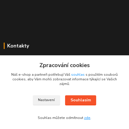
Kontakty
Mgr. Linda Dobešová
+420 725 613 837
Zpracování cookies
(Po - Ne, 7 - 22 hod.)
Náš e-shop a partneři potřebují Váš
souhlas
s použitím souborů
cookies, aby Vám mohli zobrazovat informace týkající se Vašich
info@rajklubicek.cz
zájmů.
Souhlasím
Nastavení
Souhlas můžete odmítnout
zde
.