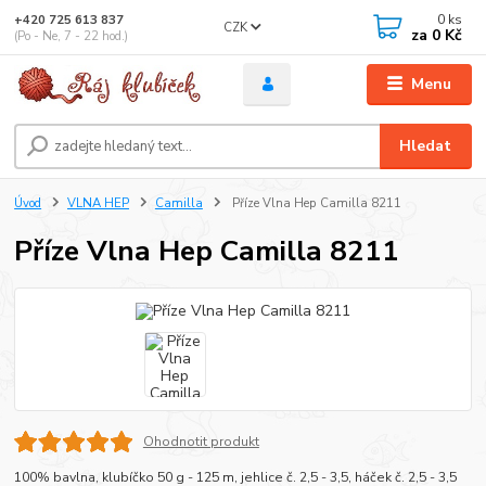
0
ks
+420 725 613 837
CZK
za
0 Kč
(Po - Ne, 7 - 22 hod.)
Menu
Hledat
Úvod
VLNA HEP
Camilla
Příze Vlna Hep Camilla 8211
Příze Vlna Hep Camilla 8211
Ohodnotit produkt
100% bavlna, klubíčko 50 g - 125 m, jehlice č. 2,5 - 3,5, háček č. 2,5 - 3,5