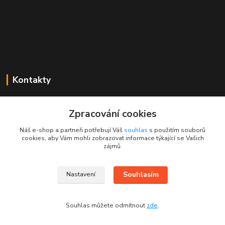
Kontakty
Mgr. Linda Dobešová
+420 725 613 837
Zpracování cookies
(Po - Ne, 7 - 22 hod.)
Náš e-shop a partneři potřebují Váš
souhlas
s použitím souborů
cookies, aby Vám mohli zobrazovat informace týkající se Vašich
info@rajklubicek.cz
zájmů.
Souhlasím
Nastavení
Souhlas můžete odmítnout
zde
.