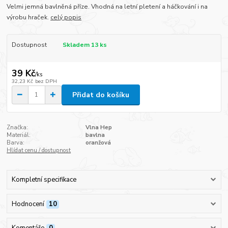
Velmi jemná bavlněná příze. Vhodná na letní pletení a háčkování i na
výrobu hraček.
celý popis
Dostupnost
Skladem 13 ks
39 Kč
/
ks
32,23 Kč
bez DPH
Přidat do košíku
Značka:
Vlna Hep
Materiál:
bavlna
Barva:
oranžová
Hlídat cenu / dostupnost
Kompletní specifikace
Hodnocení
10
Komentáře
0