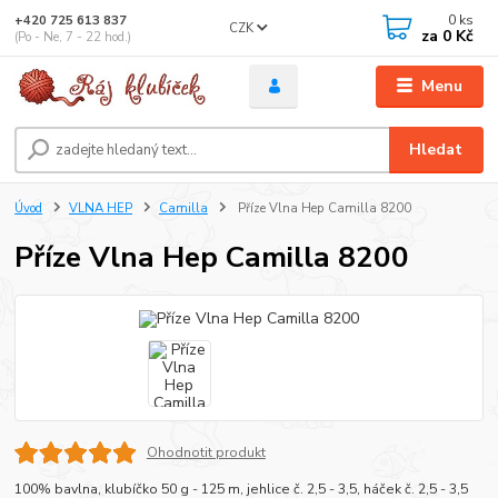
0
ks
+420 725 613 837
CZK
za
0 Kč
(Po - Ne, 7 - 22 hod.)
Menu
Hledat
Úvod
VLNA HEP
Camilla
Příze Vlna Hep Camilla 8200
Příze Vlna Hep Camilla 8200
Ohodnotit produkt
100% bavlna, klubíčko 50 g - 125 m, jehlice č. 2,5 - 3,5, háček č. 2,5 - 3,5