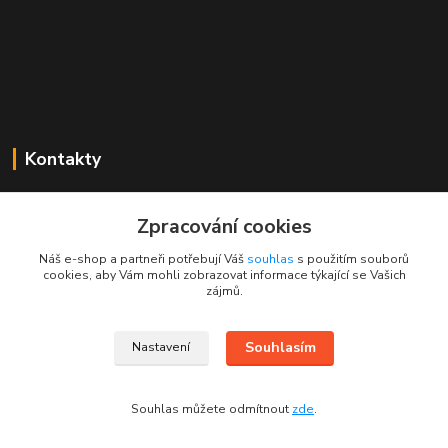
Kontakty
Mgr. Linda Dobešová
+420 725 613 837
Zpracování cookies
(Po - Ne, 7 - 22 hod.)
Náš e-shop a partneři potřebují Váš
souhlas
s použitím souborů
cookies, aby Vám mohli zobrazovat informace týkající se Vašich
info@rajklubicek.cz
zájmů.
Souhlasím
Nastavení
Souhlas můžete odmítnout
zde
.