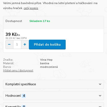
Velmi jemná bavlněná příze. Vhodná na letní pletení a háčkování i na
výrobu hraček.
celý popis
Dostupnost
Skladem 17 ks
39 Kč
/
ks
32,23 Kč
bez DPH
Přidat do košíku
Značka:
Vlna Hep
Materiál:
bavlna
Barva:
modrozelená
Hlídat cenu / dostupnost
Kompletní specifikace
Hodnocení
4
Komentáře
0