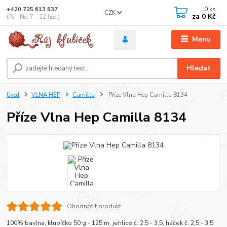
0
ks
+420 725 613 837
CZK
za
0 Kč
(Po - Ne, 7 - 22 hod.)
Menu
Hledat
Úvod
VLNA HEP
Camilla
Příze Vlna Hep Camilla 8134
Příze Vlna Hep Camilla 8134
Ohodnotit produkt
100% bavlna, klubíčko 50 g - 125 m, jehlice č. 2,5 - 3,5, háček č. 2,5 - 3,5