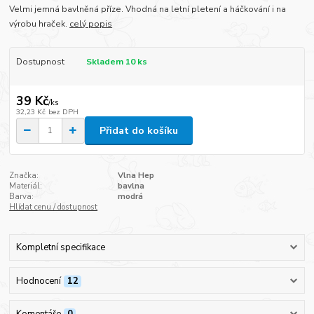
Velmi jemná bavlněná příze. Vhodná na letní pletení a háčkování i na
výrobu hraček.
celý popis
Dostupnost
Skladem 10 ks
39 Kč
/
ks
32,23 Kč
bez DPH
Přidat do košíku
Značka:
Vlna Hep
Materiál:
bavlna
Barva:
modrá
Hlídat cenu / dostupnost
Kompletní specifikace
Hodnocení
12
Komentáře
0