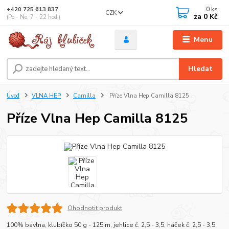
0
ks
+420 725 613 837
CZK
za
0 Kč
(Po - Ne, 7 - 22 hod.)
Menu
Hledat
Úvod
VLNA HEP
Camilla
Příze Vlna Hep Camilla 8125
Příze Vlna Hep Camilla 8125
Ohodnotit produkt
100% bavlna, klubíčko 50 g - 125 m, jehlice č. 2,5 - 3,5, háček č. 2,5 - 3,5