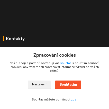
Kontakty
Mgr. Linda Dobešová
+420 725 613 837
Zpracování cookies
(Po - Ne, 7 - 22 hod.)
Náš e-shop a partneři potřebují Váš
souhlas
s použitím souborů
cookies, aby Vám mohli zobrazovat informace týkající se Vašich
info@rajklubicek.cz
zájmů.
Souhlasím
Nastavení
Souhlas můžete odmítnout
zde
.