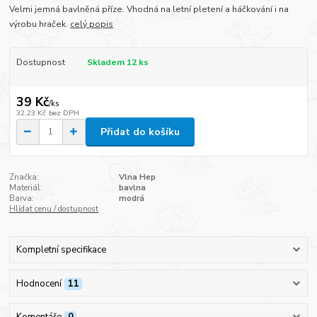
Velmi jemná bavlněná příze. Vhodná na letní pletení a háčkování i na
výrobu hraček.
celý popis
Dostupnost
Skladem 12 ks
39 Kč
/
ks
32,23 Kč
bez DPH
Přidat do košíku
Značka:
Vlna Hep
Materiál:
bavlna
Barva:
modrá
Hlídat cenu / dostupnost
Kompletní specifikace
Hodnocení
11
Komentáře
0