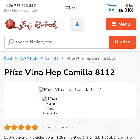
0
ks
+420 725 613 837
CZK
za
0 Kč
(Po - Ne, 7 - 22 hod.)
Menu
Hledat
Úvod
VLNA HEP
Camilla
Příze Vlna Hep Camilla 8112
Příze Vlna Hep Camilla 8112
Ohodnotit produkt
100% bavlna, klubíčko 50 g - 125 m, jehlice č. 2,5 - 3,5, háček č. 2,5 - 3,5