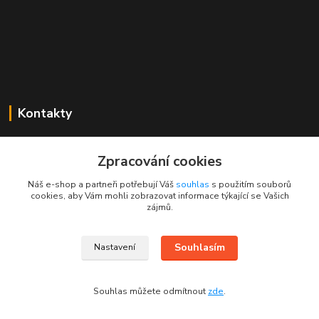
Kontakty
Mgr. Linda Dobešová
+420 725 613 837
Zpracování cookies
(Po - Ne, 7 - 22 hod.)
Náš e-shop a partneři potřebují Váš
souhlas
s použitím souborů
cookies, aby Vám mohli zobrazovat informace týkající se Vašich
info@rajklubicek.cz
zájmů.
Souhlasím
Nastavení
Souhlas můžete odmítnout
zde
.