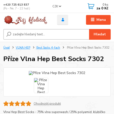
0
ks
+420 725 613 837
CZK
za
0 Kč
(Po - Ne, 7 - 22 hod.)
Menu
Hledat
Úvod
VLNA HEP
Best Socks 4-fach
Příze Vlna Hep Best Socks 7302
Příze Vlna Hep Best Socks 7302
Ohodnotit produkt
Vlna Hep Best Socks - 75% vlna superwash / 25% polyamid, klubíčko