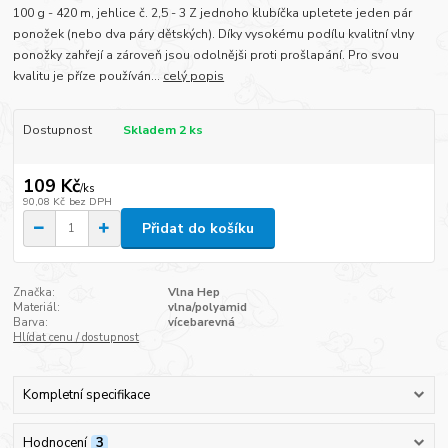
100 g - 420 m, jehlice č. 2,5 - 3 Z jednoho klubíčka upletete jeden pár
ponožek (nebo dva páry dětských). Díky vysokému podílu kvalitní vlny
ponožky zahřejí a zároveň jsou odolnějši proti prošlapání. Pro svou
kvalitu je příze používán...
celý popis
Dostupnost
Skladem 2 ks
109 Kč
/
ks
90,08 Kč
bez DPH
Přidat do košíku
Značka:
Vlna Hep
Materiál:
vlna/polyamid
Barva:
vícebarevná
Hlídat cenu / dostupnost
Kompletní specifikace
Hodnocení
3