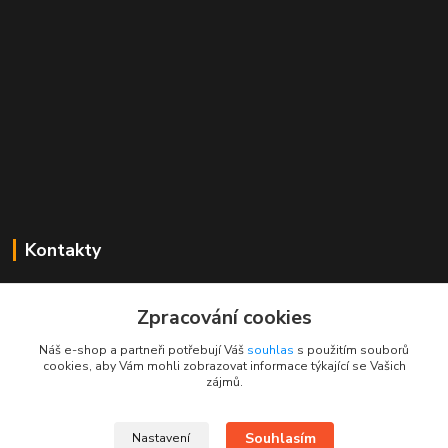
Kontakty
Mgr. Linda Dobešová
+420 725 613 837
Zpracování cookies
(Po - Ne, 7 - 22 hod.)
Náš e-shop a partneři potřebují Váš
souhlas
s použitím souborů
cookies, aby Vám mohli zobrazovat informace týkající se Vašich
info@rajklubicek.cz
zájmů.
Souhlasím
Nastavení