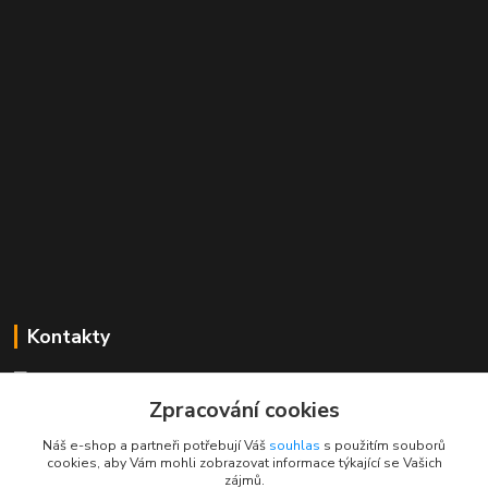
Kontakty
Mgr. Linda Dobešová
+420 725 613 837
Zpracování cookies
(Po - Ne, 7 - 22 hod.)
Náš e-shop a partneři potřebují Váš
souhlas
s použitím souborů
cookies, aby Vám mohli zobrazovat informace týkající se Vašich
info@rajklubicek.cz
zájmů.