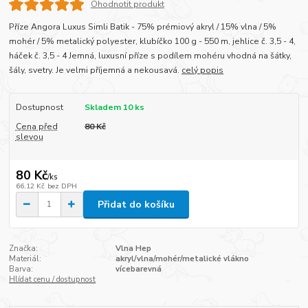
Ohodnotit produkt
Příze Angora Luxus Simli Batik - 75% prémiový akryl / 15% vlna / 5%
mohér / 5% metalický polyester, klubíčko 100 g - 550 m, jehlice č. 3,5 - 4,
háček č. 3,5 - 4 Jemná, luxusní příze s podílem mohéru vhodná na šátky,
šály, svetry. Je velmi příjemná a nekousavá.
celý popis
Dostupnost
Skladem 10 ks
Cena před
80 Kč
slevou
80 Kč
/
ks
66,12 Kč
bez DPH
Přidat do košíku
Značka:
Vlna Hep
Materiál:
akryl/vlna/mohér/metalické vlákno
Barva:
vícebarevná
Hlídat cenu / dostupnost