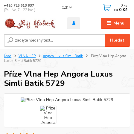
0
ks
+420 725 613 837
CZK
za
0 Kč
(Po - Ne, 7 - 22 hod.)
Menu
Hledat
Úvod
VLNA HEP
Angora Luxus Simli Batik
Příze Vlna Hep Angora
Luxus Simli Batik 5729
Příze Vlna Hep Angora Luxus
Simli Batik 5729