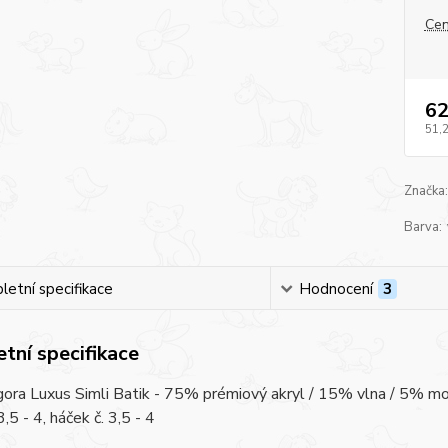
Cen
62
51,
Značka:
Barva:
etní specifikace
Hodnocení
3
tní specifikace
ora Luxus Simli Batik - 75% prémiový akryl / 15% vlna / 5% mo
 3,5 - 4, háček č. 3,5 - 4