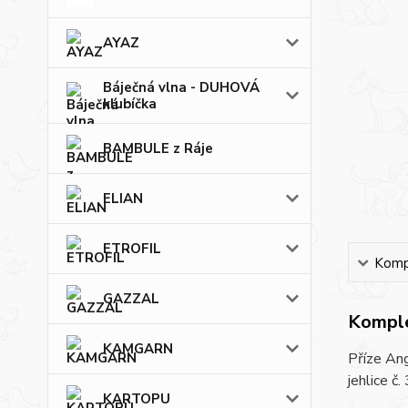
AYAZ
Báječná vlna - DUHOVÁ
klubíčka
BAMBULE z Ráje
ELIAN
ETROFIL
Kompl
GAZZAL
Komple
KAMGARN
Příze Ang
jehlice č.
KARTOPU