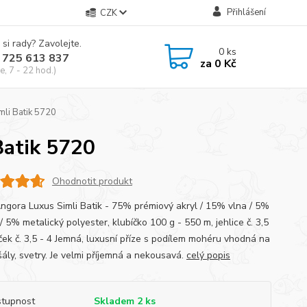
Přihlášení
CZK
 si rady? Zavolejte.
0
ks
 725 613 837
za
0 Kč
e, 7 - 22 hod.)
mli Batik 5720
Batik 5720
Ohodnotit produkt
Angora Luxus Simli Batik - 75% prémiový akryl / 15% vlna / 5%
 5% metalický polyester, klubíčko 100 g - 550 m, jehlice č. 3,5
áček č. 3,5 - 4 Jemná, luxusní příze s podílem mohéru vhodná na
šály, svetry. Je velmi příjemná a nekousavá.
celý popis
tupnost
Skladem 2 ks