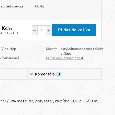
a před slevou
80 Kč
 Kč
/
ks
Přidat do košíku
24 Kč
bez DPH
Vlna Hep
Materiál:
akryl/vlna/mohér/metalické
vlákno
vícebarevná
Hlídat cenu / dostupnost
Komentáře
0
hér / 5% metalický polyester, klubíčko 100 g - 550 m,