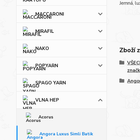
Jemná, lu
MACCARONI
MIRAFIL
NAKO
Zboží 
VŠECH
POPYARN
značk
Angor
SPAGO YARN
VLNA HEP
Acorus
Angora Luxus Simli Batik