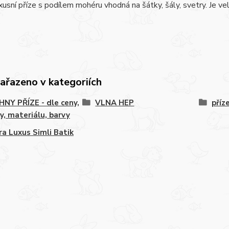
xusní příze s podílem mohéru vhodná na šátky, šály, svetry. Je ve
zařazeno v kategoriích
NY PŘÍZE - dle ceny,
VLNA HEP
příz
y, materiálu, barvy
a Luxus Simli Batik