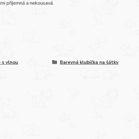
lmi příjemná a nekousavá.
e s vlnou
Barevná klubíčka na šátky