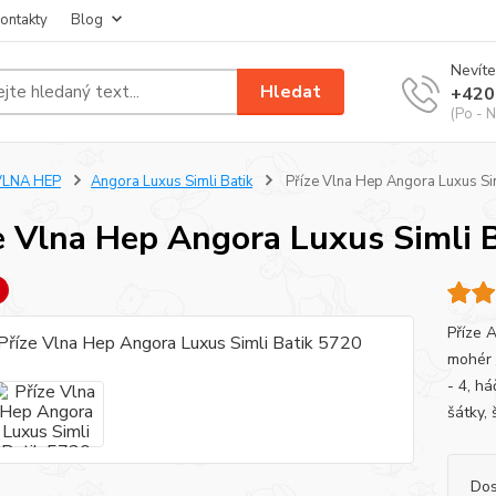
ontakty
Blog
Nevíte
Hledat
+420
(Po - N
VLNA HEP
Angora Luxus Simli Batik
Příze Vlna Hep Angora Luxus Si
e Vlna Hep Angora Luxus Simli 
Příze 
mohér /
- 4, h
šátky, 
Dos