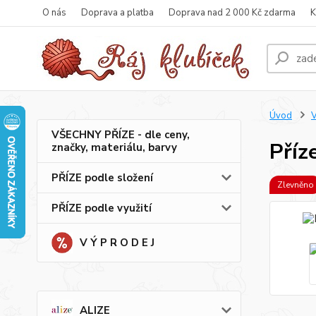
O nás
Doprava a platba
Doprava nad 2 000 Kč zdarma
K
Úvod
VŠECHNY PŘÍZE - dle ceny,
Příz
značky, materiálu, barvy
PŘÍZE podle složení
Zlevněno
PŘÍZE podle využití
V Ý P R O D E J
ALIZE