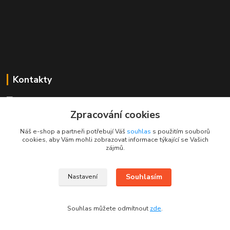
Kontakty
Mgr. Linda Dobešová
+420 725 613 837
Zpracování cookies
(Po - Ne, 7 - 22 hod.)
Náš e-shop a partneři potřebují Váš
souhlas
s použitím souborů
cookies, aby Vám mohli zobrazovat informace týkající se Vašich
info@rajklubicek.cz
zájmů.
Souhlasím
Nastavení
Souhlas můžete odmítnout
zde
.