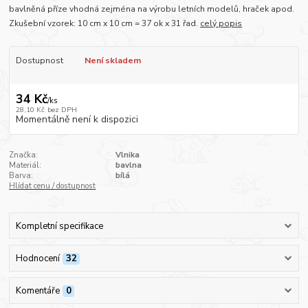
bavlněná příze vhodná zejména na výrobu letních modelů, hraček apod.
Zkušební vzorek: 10 cm x 10 cm = 37 ok x 31 řad.
celý popis
Dostupnost
Není skladem
34 Kč
/
ks
28,10 Kč
bez DPH
Momentálně není k dispozici
Značka:
Vlnika
Materiál:
bavlna
Barva:
bílá
Hlídat cenu / dostupnost
Kompletní specifikace
Hodnocení
32
Komentáře
0