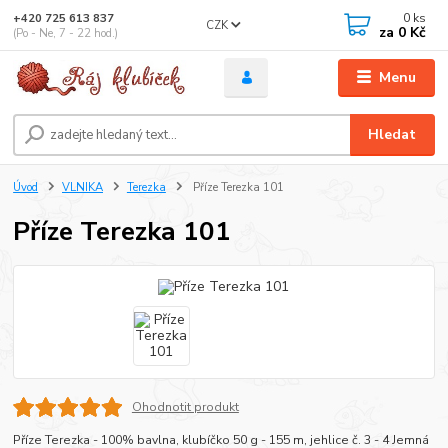
0
ks
+420 725 613 837
CZK
za
0 Kč
(Po - Ne, 7 - 22 hod.)
Menu
Hledat
Úvod
VLNIKA
Terezka
Příze Terezka 101
Příze Terezka 101
Ohodnotit produkt
Příze Terezka - 100% bavlna, klubíčko 50 g - 155 m, jehlice č. 3 - 4 Jemná