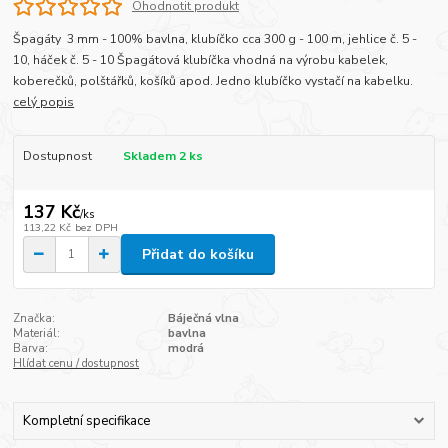
Ohodnotit produkt
Špagáty 3 mm - 100% bavlna, klubíčko cca 300 g - 100 m, jehlice č. 5 -
10, háček č. 5 - 10 Špagátová klubíčka vhodná na výrobu kabelek,
koberečků, polštářků, košíků apod. Jedno klubíčko vystačí na kabelku.
celý popis
Dostupnost
Skladem 2 ks
137 Kč
/
ks
113,22 Kč
bez DPH
Přidat do košíku
Značka:
Báječná vlna
Materiál:
bavlna
Barva:
modrá
Hlídat cenu / dostupnost
Kompletní specifikace