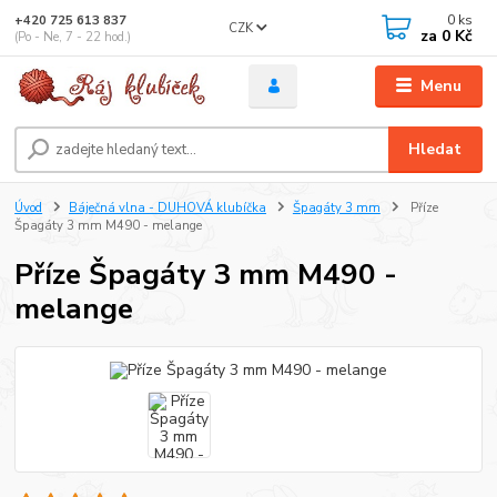
0
ks
+420 725 613 837
CZK
za
0 Kč
(Po - Ne, 7 - 22 hod.)
Menu
Hledat
Úvod
Báječná vlna - DUHOVÁ klubíčka
Špagáty 3 mm
Příze
Špagáty 3 mm M490 - melange
Příze Špagáty 3 mm M490 -
melange