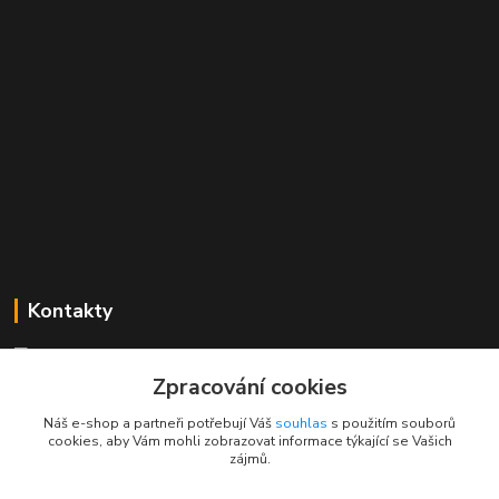
Kontakty
Mgr. Linda Dobešová
+420 725 613 837
Zpracování cookies
(Po - Ne, 7 - 22 hod.)
Náš e-shop a partneři potřebují Váš
souhlas
s použitím souborů
cookies, aby Vám mohli zobrazovat informace týkající se Vašich
info@rajklubicek.cz
zájmů.