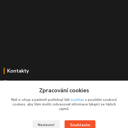
Kontakty
Mgr. Linda Dobešová
+420 725 613 837
Zpracování cookies
(Po - Ne, 7 - 22 hod.)
Náš e-shop a partneři potřebují Váš
souhlas
s použitím souborů
cookies, aby Vám mohli zobrazovat informace týkající se Vašich
info@rajklubicek.cz
zájmů.
Souhlasím
Nastavení