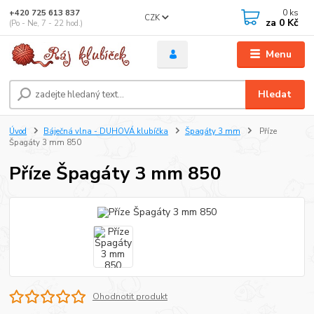
0
ks
+420 725 613 837
CZK
za
0 Kč
(Po - Ne, 7 - 22 hod.)
Menu
Hledat
Úvod
Báječná vlna - DUHOVÁ klubíčka
Špagáty 3 mm
Příze
Špagáty 3 mm 850
Příze Špagáty 3 mm 850
Ohodnotit produkt