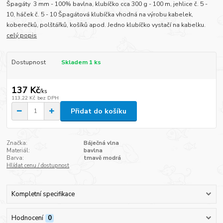
Špagáty 3 mm - 100% bavlna, klubíčko cca 300 g - 100 m, jehlice č. 5 -
10, háček č. 5 - 10 Špagátová klubíčka vhodná na výrobu kabelek,
koberečků, polštářků, košíků apod. Jedno klubíčko vystačí na kabelku.
celý popis
Dostupnost
Skladem 1 ks
137 Kč
/
ks
113,22 Kč
bez DPH
Přidat do košíku
Značka:
Báječná vlna
Materiál:
bavlna
Barva:
tmavě modrá
Hlídat cenu / dostupnost
Kompletní specifikace
Hodnocení
0