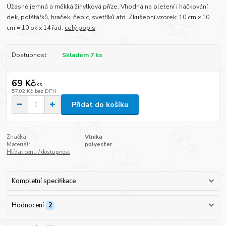
Úžasně jemná a měkká žinylková příze. Vhodná na pletení i háčkování
dek, polštářků, hraček, čepic, svetříků atd. Zkušební vzorek: 10 cm x 10
cm = 10 ok x 14 řad.
celý popis
Dostupnost
Skladem 7 ks
69 Kč
/
ks
57,02 Kč
bez DPH
Přidat do košíku
Značka:
Vlnika
Materiál:
polyester
Hlídat cenu / dostupnost
Kompletní specifikace
Hodnocení
2