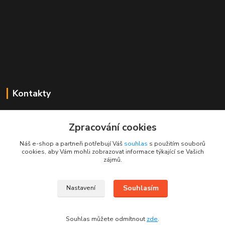
Kontakty
Mgr. Linda Dobešová
+420 725 613 837
Zpracování cookies
(Po - Ne, 7 - 22 hod.)
Náš e-shop a partneři potřebují Váš
souhlas
s použitím souborů
cookies, aby Vám mohli zobrazovat informace týkající se Vašich
info@rajklubicek.cz
zájmů.
Souhlasím
Nastavení
Souhlas můžete odmítnout
zde
.