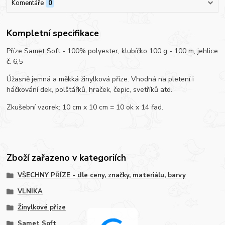
Komentáře
0
Kompletní specifikace
Příze Samet Soft - 100% polyester, klubíčko 100 g - 100 m, jehlice
č. 6,5
Úžasně jemná a měkká žinylková příze. Vhodná na pletení i
háčkování dek, polštářků, hraček, čepic, svetříků atd.
Zkušební vzorek: 10 cm x 10 cm = 10 ok x 14 řad.
Zboží zařazeno v kategoriích
VŠECHNY PŘÍZE - dle ceny, značky, materiálu, barvy
VLNIKA
Žinylkové příze
Samet Soft