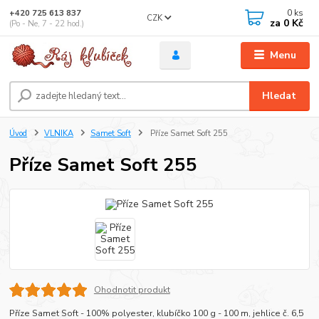
0
ks
+420 725 613 837
CZK
za
0 Kč
(Po - Ne, 7 - 22 hod.)
Menu
Hledat
Úvod
VLNIKA
Samet Soft
Příze Samet Soft 255
Příze Samet Soft 255
Ohodnotit produkt
Příze Samet Soft - 100% polyester, klubíčko 100 g - 100 m, jehlice č. 6,5