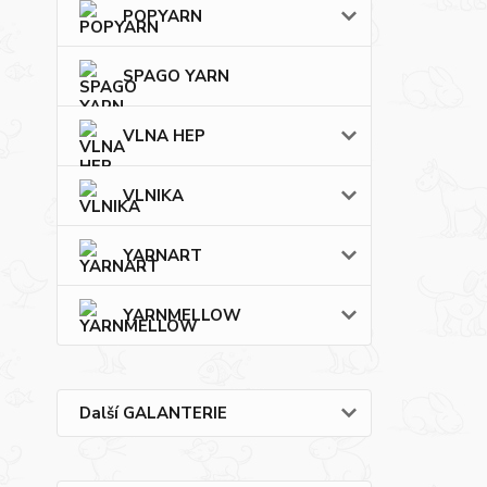
POPYARN
SPAGO YARN
VLNA HEP
VLNIKA
YARNART
YARNMELLOW
Další GALANTERIE