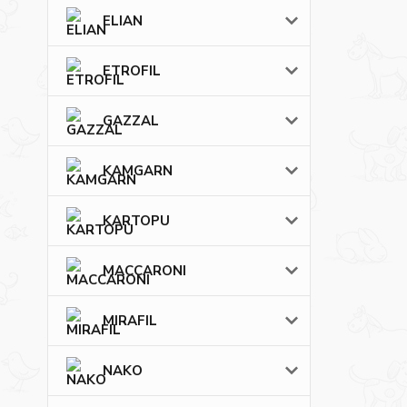
ELIAN
ETROFIL
GAZZAL
KAMGARN
KARTOPU
MACCARONI
MIRAFIL
NAKO