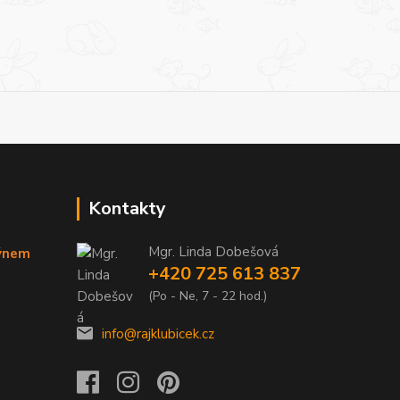
Kontakty
Mgr. Linda Dobešová
týnem
+420 725 613 837
(Po - Ne, 7 - 22 hod.)
info@rajklubicek.cz