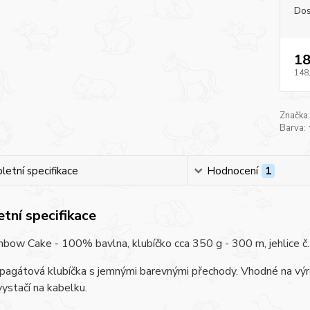
Dos
18
148
Značka:
Barva:
etní specifikace
Hodnocení
1
tní specifikace
nbow Cake - 100% bavlna, klubíčko cca 350 g - 300 m, jehlice č. 3
agátová klubíčka s jemnými barevnými přechody. Vhodné na výro
vystačí na kabelku.