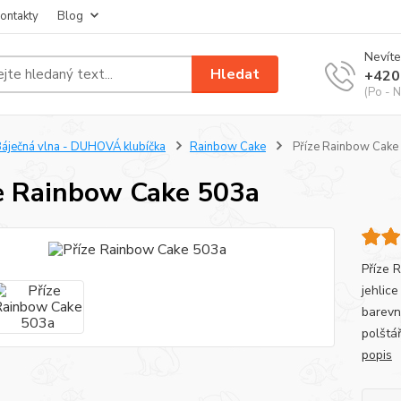
ontakty
Blog
Nevíte
Hledat
+420
(Po - N
áječná vlna - DUHOVÁ klubíčka
Rainbow Cake
Příze Rainbow Cake
e Rainbow Cake 503a
Příze 
jehlice
barevn
polštá
popis