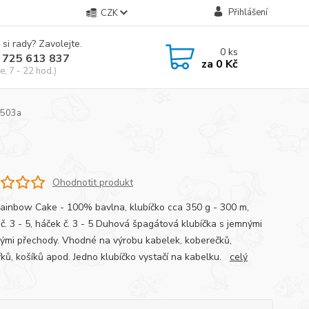
Přihlášení
CZK
 si rady? Zavolejte.
0
ks
 725 613 837
za
0 Kč
e, 7 - 22 hod.)
 503a
Ohodnotit produkt
Rainbow Cake - 100% bavlna, klubíčko cca 350 g - 300 m,
 č. 3 - 5, háček č. 3 - 5 Duhová špagátová klubíčka s jemnými
ými přechody. Vhodné na výrobu kabelek, koberečků,
řků, košíků apod. Jedno klubíčko vystačí na kabelku.
celý