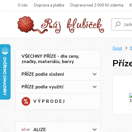
O nás
Doprava a platba
Doprava nad 2 000 Kč zdarma
K
Úvod
B
VŠECHNY PŘÍZE - dle ceny,
Příz
značky, materiálu, barvy
PŘÍZE podle složení
PŘÍZE podle využití
V Ý P R O D E J
ALIZE