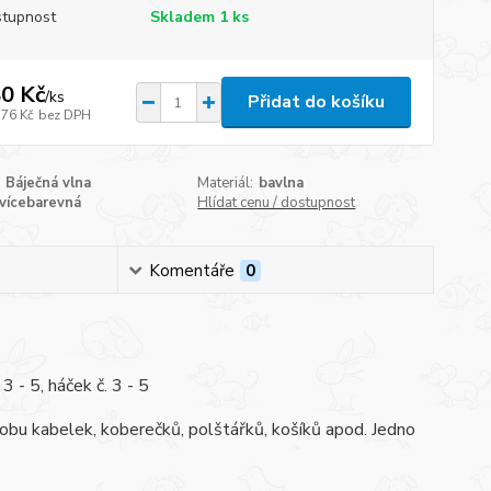
tupnost
Skladem 1 ks
0 Kč
/
ks
Přidat do košíku
,76 Kč
bez DPH
Báječná vlna
Materiál:
bavlna
vícebarevná
Hlídat cenu / dostupnost
Komentáře
0
 - 5, háček č. 3 - 5
bu kabelek, koberečků, polštářků, košíků apod. Jedno