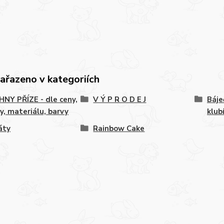
zařazeno v kategoriích
NY PŘÍZE - dle ceny,
V Ý P R O D E J
Báje
y, materiálu, barvy
klub
áty
Rainbow Cake