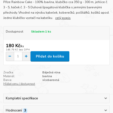
Příze Rainbow Cake - 100% bavlna, klubíčko cca 350 g - 300 m, jehlice č.
3 - 5, háček č. 3 - 5 Duhová špagátová klubíčka s jemnými barevnými
přechody. Vhodné na výrobu kabelek, koberečků, polštářků, košíků apod.
Jedno klubíčko vystačí na kabelku.
celý popis
Dostupnost
Skladem 1 ks
180 Kč
/
ks
148,76 Kč
bez DPH
Přidat do košíku
Značka:
Báječná vlna
Materiál:
bavlna
Barva:
vícebarevná
Hlídat cenu / dostupnost
Kompletní specifikace
Hodnocení
3