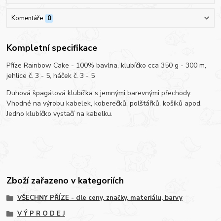
Komentáře
0
Kompletní specifikace
Příze Rainbow Cake - 100% bavlna, klubíčko cca 350 g - 300 m,
jehlice č. 3 - 5, háček č. 3 - 5
Duhová špagátová klubíčka s jemnými barevnými přechody.
Vhodné na výrobu kabelek, koberečků, polštářků, košíků apod.
Jedno klubíčko vystačí na kabelku.
Zboží zařazeno v kategoriích
VŠECHNY PŘÍZE - dle ceny, značky, materiálu, barvy
V Ý P R O D E J