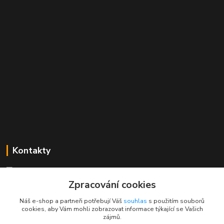
Kontakty
Mgr. Linda Dobešová
+420 725 613 837
Zpracování cookies
(Po - Ne, 7 - 22 hod.)
Náš e-shop a partneři potřebují Váš
souhlas
s použitím souborů
cookies, aby Vám mohli zobrazovat informace týkající se Vašich
info@rajklubicek.cz
zájmů.