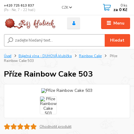
0
ks
+420 725 613 837
CZK
za
0 Kč
(Po - Ne, 7 - 22 hod.)
Menu
Hledat
Úvod
Báječná vlna - DUHOVÁ klubíčka
Rainbow Cake
Příze
Rainbow Cake 503
Příze Rainbow Cake 503
Ohodnotit produkt