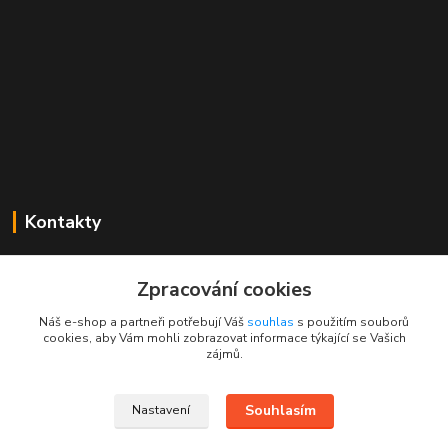
Kontakty
Mgr. Linda Dobešová
+420 725 613 837
Zpracování cookies
(Po - Ne, 7 - 22 hod.)
Náš e-shop a partneři potřebují Váš
souhlas
s použitím souborů
cookies, aby Vám mohli zobrazovat informace týkající se Vašich
info@rajklubicek.cz
zájmů.
Souhlasím
Nastavení