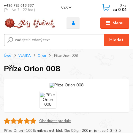
0
ks
+420 725 613 837
CZK
za
0 Kč
(Po - Ne, 7 - 22 hod.)
Menu
Hledat
Úvod
VLNIKA
Orion
Příze Orion 008
Příze Orion 008
Ohodnotit produkt
Příze Orion - 100% mikroakryl, klubíčko 50 g - 200 m, jehlice č. 3 - 3,5