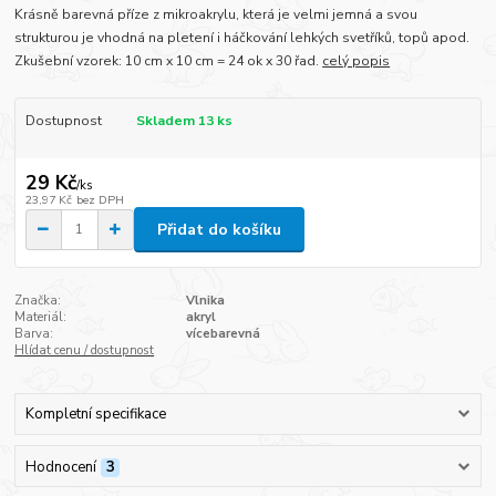
Krásně barevná příze z mikroakrylu, která je velmi jemná a svou
strukturou je vhodná na pletení i háčkování lehkých svetříků, topů apod.
Zkušební vzorek: 10 cm x 10 cm = 24 ok x 30 řad.
celý popis
Dostupnost
Skladem 13 ks
29 Kč
/
ks
23,97 Kč
bez DPH
Přidat do košíku
Značka:
Vlnika
Materiál:
akryl
Barva:
vícebarevná
Hlídat cenu / dostupnost
Kompletní specifikace
Hodnocení
3