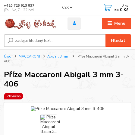
0
ks
+420 725 613 837
CZK
za
0 Kč
(Po - Ne, 7 - 22 hod.)
Menu
Hledat
Úvod
MACCARONI
Abigail 3 mm
Příze Maccaroni Abigail 3 mm 3-
406
Příze Maccaroni Abigail 3 mm 3-
406
Zlevněno