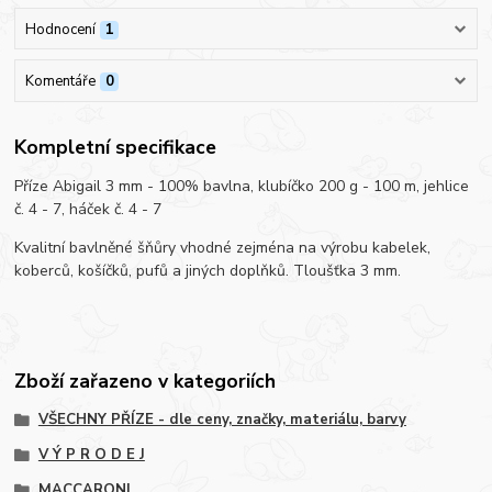
Hodnocení
1
Komentáře
0
Kompletní specifikace
Příze Abigail 3 mm - 100% bavlna, klubíčko 200 g - 100 m, jehlice
č. 4 - 7, háček č. 4 - 7
Kvalitní bavlněné šňůry vhodné zejména na výrobu kabelek,
koberců, košíčků, pufů a jiných doplňků. Tloušťka 3 mm.
Zboží zařazeno v kategoriích
VŠECHNY PŘÍZE - dle ceny, značky, materiálu, barvy
V Ý P R O D E J
MACCARONI