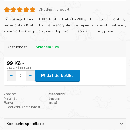
Ohodnotit produkt
Příze Abigail 3 mm - 100% bavlna, klubíčko 200 g - 100 m, jehlice č. 4 - 7,
háček č. 4 - 7 Kvalitní bavlněné šňůry vhodné zejména na výrobu kabelek,
koberců, košíčků, pufů a jiných doplňků. Tloušťka 3 mm.
celý popis
Dostupnost
Skladem 1 ks
99 Kč
/
ks
81,82 Kč
bez DPH
Přidat do košíku
Značka:
Maccaroni
Materiál:
bavlna
Barva:
žlutá
Hlídat cenu / dostupnost
Kompletní specifikace