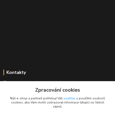
Kontakty
Mgr. Linda Dobešová
+420 725 613 837
Zpracování cookies
(Po - Ne, 7 - 22 hod.)
Náš e-shop a partneři potřebují Váš
souhlas
s použitím souborů
cookies, aby Vám mohli zobrazovat informace týkající se Vašich
info@rajklubicek.cz
zájmů.