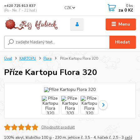
0
ks
+420 725 613 837
CZK
za
0 Kč
(Po - Ne, 7 - 22 hod.)
Menu
Hledat
Úvod
KARTOPU
Flora
Příze Kartopu Flora 320
Příze Kartopu Flora 320
Ohodnotit produkt
100% akryl, klubíčko 100 g - 230 m, jehlice č. 3,5 - 4, háček č. 2,5 - 3
celý