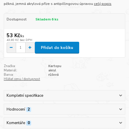
pěkná, jemná akrylová příze s antipillingovou úpravou
celý popis
Dostupnost
Skladem 6 ks
53 Kč
/
ks
43,80 Kč
bez DPH
Přidat do košíku
Značka:
Kartopu
Materiál:
akryl
Barva:
růžová
Hlídat cenu / dostupnost
Kompletní specifikace
Hodnocení
2
Komentáře
0