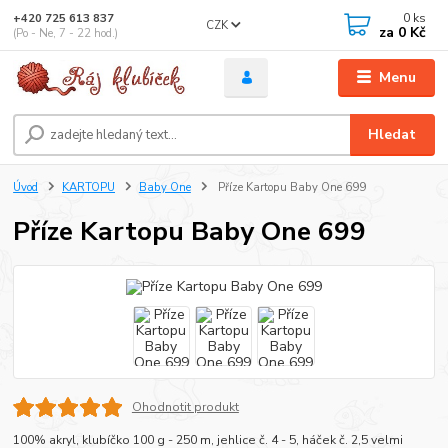
0
ks
+420 725 613 837
CZK
za
0 Kč
(Po - Ne, 7 - 22 hod.)
Menu
Hledat
Úvod
KARTOPU
Baby One
Příze Kartopu Baby One 699
Příze Kartopu Baby One 699
Ohodnotit produkt
100% akryl, klubíčko 100 g - 250 m, jehlice č. 4 - 5, háček č. 2,5 velmi