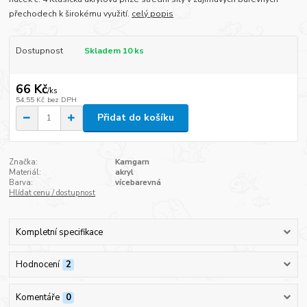
přechodech k širokému využití.
celý popis
Dostupnost
Skladem 10 ks
66 Kč
/
ks
54,55 Kč
bez DPH
Přidat do košíku
Značka:
Kamgarn
Materiál:
akryl
Barva:
vícebarevná
Hlídat cenu / dostupnost
Kompletní specifikace
Hodnocení
2
Komentáře
0