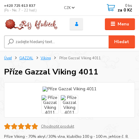
0
ks
+420 725 613 837
CZK
za
0 Kč
(Po - Ne, 7 - 22 hod.)
Menu
Hledat
Úvod
GAZZAL
Viking
Příze Gazzal Viking 4011
Příze Gazzal Viking 4011
Ohodnotit produkt
Příze Viking - 70% akryl / 30% vlna, klubíčko 100 g - 100 m, jehlice č. 8,