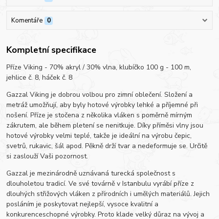
Komentáře
0
Kompletní specifikace
Příze Viking - 70% akryl / 30% vlna, klubíčko 100 g - 100 m,
jehlice č. 8, háček č. 8
Gazzal Viking je dobrou volbou pro zimní oblečení. Složení a
metráž umožňují, aby byly hotové výrobky lehké a příjemné při
nošení. Příze je stočena z několika vláken s poměrně mírným
zákrutem, ale během pletení se nenitkuje. Díky příměsi vlny jsou
hotové výrobky velmi teplé, takže je ideální na výrobu čepic,
svetrů, rukavic, šál apod. Pěkně drží tvar a nedeformuje se. Určitě
si zaslouží Vaši pozornost.
Gazzal je mezinárodně uznávaná turecká společnost s
dlouholetou tradicí. Ve své továrně v Istanbulu vyrábí příze z
dlouhých střižových vláken z přírodních i umělých materiálů. Jejich
posláním je poskytovat nejlepší, vysoce kvalitní a
konkurenceschopné výrobky. Proto klade velký důraz na vývoj a