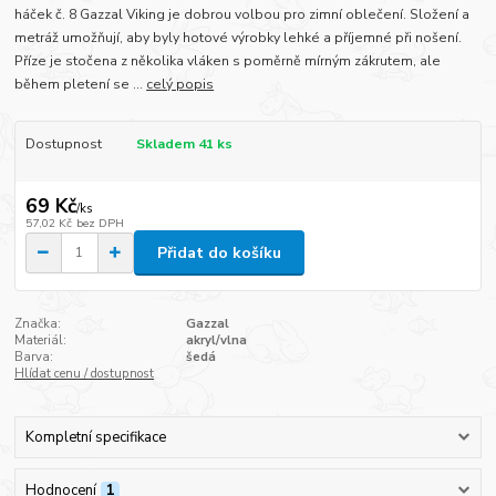
háček č. 8 Gazzal Viking je dobrou volbou pro zimní oblečení. Složení a
metráž umožňují, aby byly hotové výrobky lehké a příjemné při nošení.
Příze je stočena z několika vláken s poměrně mírným zákrutem, ale
během pletení se ...
celý popis
Dostupnost
Skladem 41 ks
69 Kč
/
ks
57,02 Kč
bez DPH
Přidat do košíku
Značka:
Gazzal
Materiál:
akryl/vlna
Barva:
šedá
Hlídat cenu / dostupnost
Kompletní specifikace
Hodnocení
1