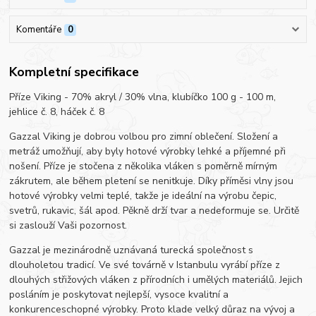
Komentáře
0
Kompletní specifikace
Příze Viking - 70% akryl / 30% vlna, klubíčko 100 g - 100 m,
jehlice č. 8, háček č. 8
Gazzal Viking je dobrou volbou pro zimní oblečení. Složení a
metráž umožňují, aby byly hotové výrobky lehké a příjemné při
nošení. Příze je stočena z několika vláken s poměrně mírným
zákrutem, ale během pletení se nenitkuje. Díky příměsi vlny jsou
hotové výrobky velmi teplé, takže je ideální na výrobu čepic,
svetrů, rukavic, šál apod. Pěkně drží tvar a nedeformuje se. Určitě
si zaslouží Vaši pozornost.
Gazzal je mezinárodně uznávaná turecká společnost s
dlouholetou tradicí. Ve své továrně v Istanbulu vyrábí příze z
dlouhých střižových vláken z přírodních i umělých materiálů. Jejich
posláním je poskytovat nejlepší, vysoce kvalitní a
konkurenceschopné výrobky. Proto klade velký důraz na vývoj a