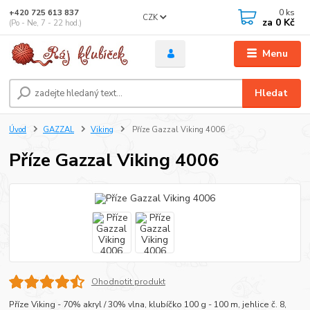
0
ks
+420 725 613 837
CZK
za
0 Kč
(Po - Ne, 7 - 22 hod.)
Menu
Hledat
Úvod
GAZZAL
Viking
Příze Gazzal Viking 4006
Příze Gazzal Viking 4006
Ohodnotit produkt
Příze Viking - 70% akryl / 30% vlna, klubíčko 100 g - 100 m, jehlice č. 8,