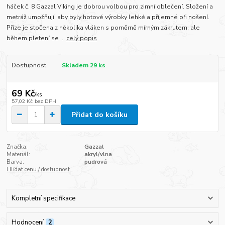
háček č. 8 Gazzal Viking je dobrou volbou pro zimní oblečení. Složení a
metráž umožňují, aby byly hotové výrobky lehké a příjemné při nošení.
Příze je stočena z několika vláken s poměrně mírným zákrutem, ale
během pletení se ...
celý popis
Dostupnost
Skladem 29 ks
69 Kč
/
ks
57,02 Kč
bez DPH
Přidat do košíku
Značka:
Gazzal
Materiál:
akryl/vlna
Barva:
pudrová
Hlídat cenu / dostupnost
Kompletní specifikace
Hodnocení
2