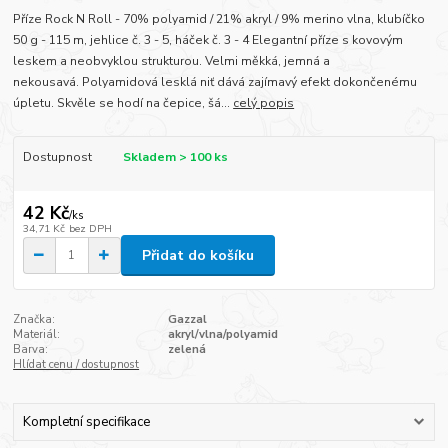
Příze Rock N Roll - 70% polyamid / 21% akryl / 9% merino vlna, klubíčko
50 g - 115 m, jehlice č. 3 - 5, háček č. 3 - 4 Elegantní příze s kovovým
leskem a neobvyklou strukturou. Velmi měkká, jemná a
nekousavá. Polyamidová lesklá niť dává zajímavý efekt dokončenému
úpletu. Skvěle se hodí na čepice, šá...
celý popis
Dostupnost
Skladem > 100 ks
42 Kč
/
ks
34,71 Kč
bez DPH
Přidat do košíku
Značka:
Gazzal
Materiál:
akryl/vlna/polyamid
Barva:
zelená
Hlídat cenu / dostupnost
Kompletní specifikace