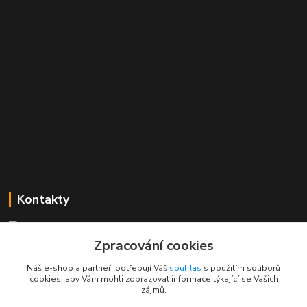
Kontakty
Mgr. Linda Dobešová
+420 725 613 837
Zpracování cookies
(Po - Ne, 7 - 22 hod.)
Náš e-shop a partneři potřebují Váš
souhlas
s použitím souborů
cookies, aby Vám mohli zobrazovat informace týkající se Vašich
info@rajklubicek.cz
zájmů.