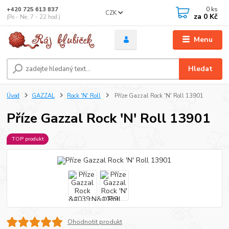
0
ks
+420 725 613 837
CZK
za
0 Kč
(Po - Ne, 7 - 22 hod.)
Menu
Hledat
Úvod
GAZZAL
Rock 'N' Roll
Příze Gazzal Rock 'N' Roll 13901
Příze Gazzal Rock 'N' Roll 13901
TOP produkt
Ohodnotit produkt