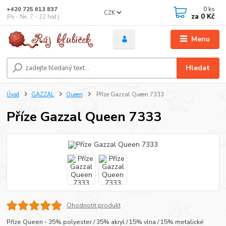
0
ks
+420 725 613 837
CZK
za
0 Kč
(Po - Ne, 7 - 22 hod.)
Menu
Hledat
Úvod
GAZZAL
Queen
Příze Gazzal Queen 7333
Příze Gazzal Queen 7333
Ohodnotit produkt
Příze Queen - 35% polyester / 35% akryl / 15% vlna / 15% metalické