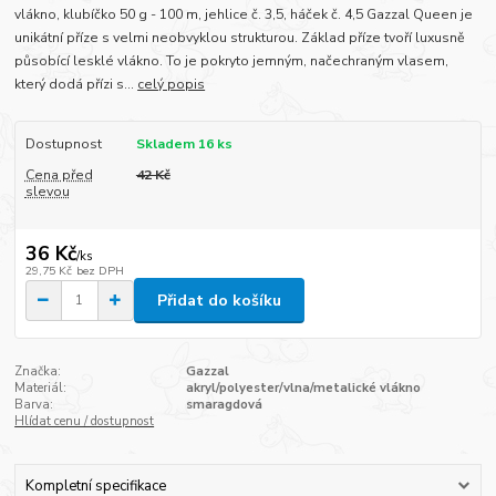
vlákno, klubíčko 50 g - 100 m, jehlice č. 3,5, háček č. 4,5 Gazzal Queen je
unikátní příze s velmi neobvyklou strukturou. Základ příze tvoří luxusně
působící lesklé vlákno. To je pokryto jemným, načechraným vlasem,
který dodá přízi s...
celý popis
Dostupnost
Skladem 16 ks
Cena před
42 Kč
slevou
36 Kč
/
ks
29,75 Kč
bez DPH
Přidat do košíku
Značka:
Gazzal
Materiál:
akryl/polyester/vlna/metalické vlákno
Barva:
smaragdová
Hlídat cenu / dostupnost
Kompletní specifikace