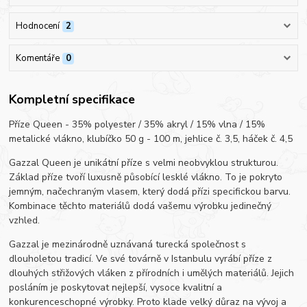
Hodnocení
2
Komentáře
0
Kompletní specifikace
Příze Queen - 35% polyester / 35% akryl / 15% vlna / 15%
metalické vlákno, klubíčko 50 g - 100 m, jehlice č. 3,5, háček č. 4,5
Gazzal Queen je unikátní příze s velmi neobvyklou strukturou.
Základ příze tvoří luxusně působící lesklé vlákno. To je pokryto
jemným, načechraným vlasem, který dodá přízi specifickou barvu.
Kombinace těchto materiálů dodá vašemu výrobku jedinečný
vzhled.
Gazzal je mezinárodně uznávaná turecká společnost s
dlouholetou tradicí. Ve své továrně v Istanbulu vyrábí příze z
dlouhých střižových vláken z přírodních i umělých materiálů. Jejich
posláním je poskytovat nejlepší, vysoce kvalitní a
konkurenceschopné výrobky. Proto klade velký důraz na vývoj a