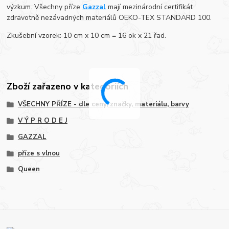
výzkum. Všechny příze
Gazzal
mají mezinárodní certifikát
zdravotně nezávadných materiálů OEKO-TEX STANDARD 100.
Zkušební vzorek: 10 cm x 10 cm = 16 ok x 21 řad.
Zboží zařazeno v kategoriích
VŠECHNY PŘÍZE - dle ceny, značky, materiálu, barvy
V Ý P R O D E J
GAZZAL
příze s vlnou
Queen