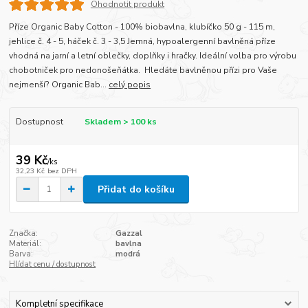
Ohodnotit produkt
Příze Organic Baby Cotton - 100% biobavlna, klubíčko 50 g - 115 m,
jehlice č. 4 - 5, háček č. 3 - 3,5 Jemná, hypoalergenní bavlněná příze
vhodná na jarní a letní oblečky, doplňky i hračky. Ideální volba pro výrobu
chobotniček pro nedonošeňátka. Hledáte bavlněnou přízi pro Vaše
nejmenší? Organic Bab...
celý popis
Dostupnost
Skladem > 100 ks
39 Kč
/
ks
32,23 Kč
bez DPH
Přidat do košíku
Značka:
Gazzal
Materiál:
bavlna
Barva:
modrá
Hlídat cenu / dostupnost
Kompletní specifikace