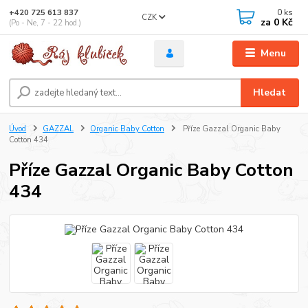
0
ks
+420 725 613 837
CZK
za
0 Kč
(Po - Ne, 7 - 22 hod.)
Menu
Hledat
Úvod
GAZZAL
Organic Baby Cotton
Příze Gazzal Organic Baby
Cotton 434
Příze Gazzal Organic Baby Cotton
434