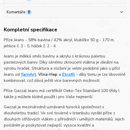
Komentáře
0
Kompletní specifikace
Příze Jeans - 58% bavlna / 42% akryl, klubíčko 50 g - 170 m,
jehlice č. 3 - 5, háček č. 2 - 4
Jeans je měkká směs bavlny a akrylu s krásnou paletou
pastelových barev. Díky silnému zkroucení vlákna je ideální na
výrobu hraček. Struktura a složení je velmi podobné jako u přízí
Jeans od
YarnArt
,
Vlna-Hep
a
Etrofil
- díky tomu je lze libovolně
kombinovat, což dává ještě více barevných možností.
Příze Gazzal Jeans má certifikát Oeko-Tex Standard 100 třídy I,
takže ji můžete klidně použít i pro Vaše nejmenší.
Gazzal je mezinárodně uznávaná turecká společnost s
dlouholetou tradicí. Ve své továrně v Istanbulu vyrábí příze z
dlouhých střižových vláken z přírodních i umělých materiálů. Jejich
posláním je poskytovat nejlepší, vysoce kvalitní a