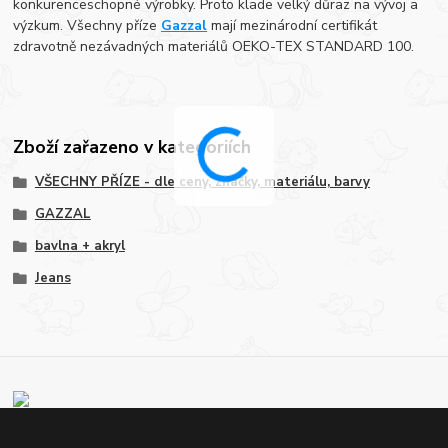
konkurenceschopné výrobky. Proto klade velký důraz na vývoj a
výzkum. Všechny příze
Gazzal
mají mezinárodní certifikát
zdravotně nezávadných materiálů OEKO-TEX STANDARD 100.
Zboží zařazeno v kategoriích
VŠECHNY PŘÍZE - dle ceny, značky, materiálu, barvy
GAZZAL
bavlna + akryl
Jeans