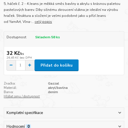
5, háček č. 2 - 4 Jeans je měkká směs bavlny a akrylu s krásnou paletou
pastelových barev. Díky silnému zkroucení vlákna je ideální na výrobu
hraček. Struktura a složení je velmi podobné jako u přízí Jeans
od YarnArt, Vlna-...
celý popis
Dostupnost
Skladem 58 ks
32 Kč
/
ks
26,45 Kč
bez DPH
Přidat do košíku
Značka:
Gazzal
Materiál:
akryl/bavlna
Barva:
denim
Hlídat cenu / dostupnost
Kompletní specifikace
Hodnocení
0