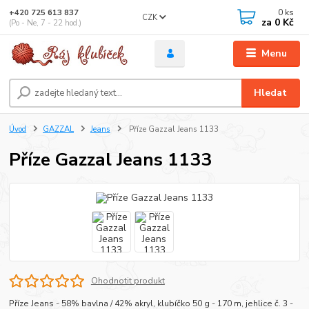
0
ks
+420 725 613 837
CZK
za
0 Kč
(Po - Ne, 7 - 22 hod.)
Menu
Hledat
Úvod
GAZZAL
Jeans
Příze Gazzal Jeans 1133
Příze Gazzal Jeans 1133
Ohodnotit produkt
Příze Jeans - 58% bavlna / 42% akryl, klubíčko 50 g - 170 m, jehlice č. 3 -