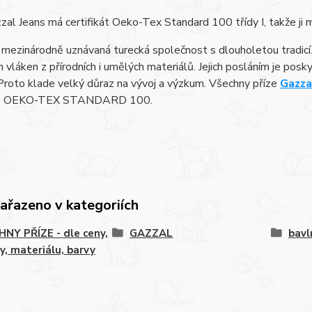
zal Jeans má certifikát Oeko-Tex Standard 100 třídy I, takže ji 
 mezinárodně uznávaná turecká společnost s dlouholetou tradicí.
h vláken z přírodních i umělých materiálů. Jejich posláním je pos
Proto klade velký důraz na vývoj a výzkum. Všechny příze
Gazza
lů OEKO-TEX STANDARD 100.
zařazeno v kategoriích
NY PŘÍZE - dle ceny,
GAZZAL
bavl
y, materiálu, barvy