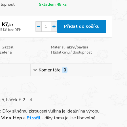
tupnost
Skladem 45 ks
 Kč
/
ks
Přidat do košíku
45 Kč
bez DPH
Gazzal
Materiál:
akryl/bavlna
zelená
Hlídat cenu / dostupnost
Komentáře
0
5, háček č. 2 - 4
Díky silnému zkroucení vlákna je ideální na výrobu
,
Vlna-Hep
a
Etrofil
- díky tomu je lze libovolně