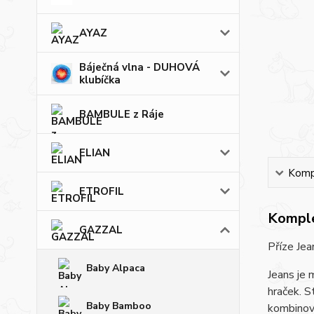
AYAZ
Báječná vlna - DUHOVÁ
klubíčka
BAMBULE z Ráje
ELIAN
Kompl
ETROFIL
Komple
GAZZAL
Příze Jea
Baby Alpaca
Jeans je 
hraček. S
Baby Bamboo
kombinova