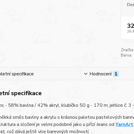
Dos
32
26,
Značka:
Barva:
etní specifikace
Hodnocení
1
tní specifikace
ns - 58% bavlna / 42% akryl, klubíčko 50 g - 170 m, jehlice č. 3 - 
měkká směs bavlny a akrylu s krásnou paletou pastelových barev. 
truktura a složení je velmi podobné jako u přízí Jeans od
YarnArt
t, což dává ještě více barevných možností.