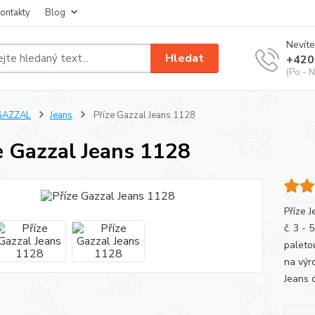
ontakty
Blog
Nevíte
Hledat
+420
(Po - N
GAZZAL
Jeans
Příze Gazzal Jeans 1128
e Gazzal Jeans 1128
Příze J
č. 3 - 
paleto
na výro
Jeans o