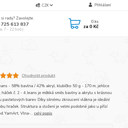
Přihlášení
CZK
 si rady? Zavolejte.
0
ks
 725 613 837
za
0 Kč
e, 7 - 22 hod.)
Ohodnotit produkt
eans - 58% bavlna / 42% akryl, klubíčko 50 g - 170 m, jehlice
5, háček č. 2 - 4 Jeans je měkká směs bavlny a akrylu s krásnou
u pastelových barev. Díky silnému zkroucení vlákna je ideální
bu hraček. Struktura a složení je velmi podobné jako u přízí
d YarnArt, Vlna-...
celý popis