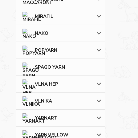
MIRAFIL
NAKO
POPYARN
SPAGO YARN
VLNA HEP
VLNIKA
YARNART
YARNMELLOW