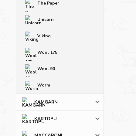
The Paper
Unicorn
Viking
Wool 175
Wool 90
Worm
KAMGARN
KARTOPU
MACCARONI