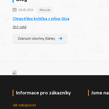
18.05.2021
Návody
Chrastítko kytička z příze Giza
číst celé
Zobrazit všechny články
Informace pro zákazníky
Jsme n
Jak nakupovat