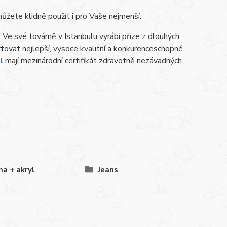
můžete klidně použít i pro Vaše nejmenší.
 Ve své továrně v Istanbulu vyrábí příze z dlouhých
kytovat nejlepší, vysoce kvalitní a konkurenceschopné
l
mají mezinárodní certifikát zdravotně nezávadných
na + akryl
Jeans