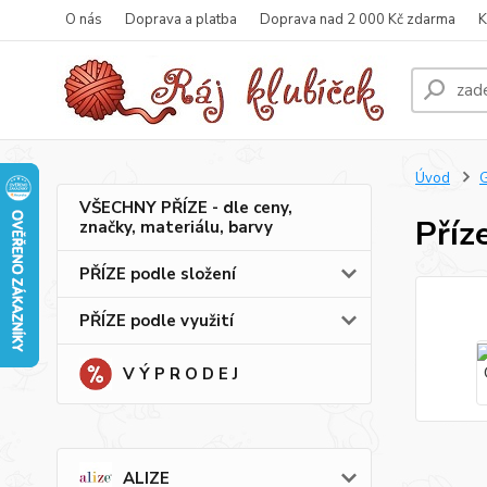
O nás
Doprava a platba
Doprava nad 2 000 Kč zdarma
K
Úvod
VŠECHNY PŘÍZE - dle ceny,
Příz
značky, materiálu, barvy
PŘÍZE podle složení
PŘÍZE podle využití
V Ý P R O D E J
ALIZE