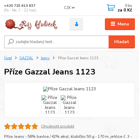
0
ks
+420 725 613 837
CZK
za
0 Kč
(Po - Ne, 7 - 22 hod.)
Menu
Hledat
Úvod
GAZZAL
Jeans
Příze Gazzal Jeans 1123
Příze Gazzal Jeans 1123
Ohodnotit produkt
Příze Jeans - 58% bavlna / 42% akryl, klubíčko 50 g - 170 m, jehlice č. 3 -