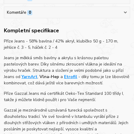
Komentáře
0
Kompletní specifikace
Příze Jeans - 58% bavlna / 42% akryl, klubíčko 50 g - 170 m,
jehlice č. 3 - 5, háček č. 2 - 4
Jeans je měkká směs bavlny a akrylu s krásnou paletou
pastelových barev. Díky silnému zkroucení vlákna je ideální na
výrobu hraček. Struktura a složení je velmi podobné jako u přízí
Jeans od
YarnArt
,
Vlna-Hep
a
Etrofil
- díky tomu je lze libovolně
kombinovat, což dává ještě více barevných možností.
Příze Gazzal Jeans má certifikát Oeko-Tex Standard 100 třídy I,
takže ji můžete klidně použít i pro Vaše nejmenší.
Gazzal je mezinárodně uznávaná turecká společnost s
dlouholetou tradicí. Ve své továrně v Istanbulu vyrábí příze z
dlouhých střižových vláken z přírodních i umělých materiálů. Jejich
posláním je poskytovat nejlepší, vysoce kvalitní a