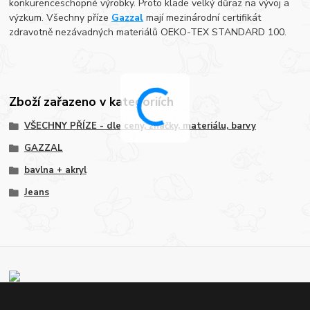
konkurenceschopné výrobky. Proto klade velký důraz na vývoj a
výzkum. Všechny příze
Gazzal
mají mezinárodní certifikát
zdravotně nezávadných materiálů OEKO-TEX STANDARD 100.
Zboží zařazeno v kategoriích
VŠECHNY PŘÍZE - dle ceny, značky, materiálu, barvy
GAZZAL
bavlna + akryl
Jeans