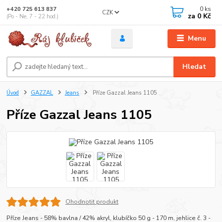
0
ks
+420 725 613 837
CZK
za
0 Kč
(Po - Ne, 7 - 22 hod.)
Menu
Hledat
Úvod
GAZZAL
Jeans
Příze Gazzal Jeans 1105
Příze Gazzal Jeans 1105
Ohodnotit produkt
Příze Jeans - 58% bavlna / 42% akryl, klubíčko 50 g - 170 m, jehlice č. 3 -