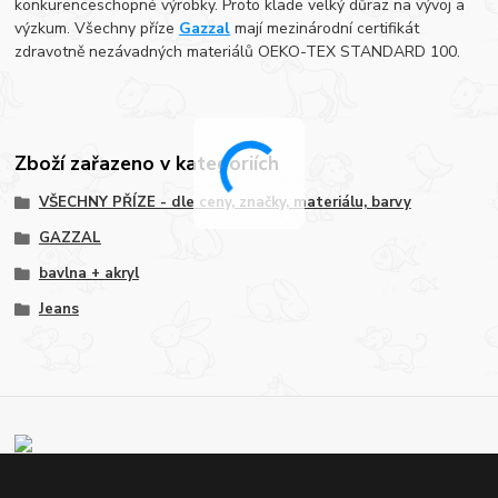
konkurenceschopné výrobky. Proto klade velký důraz na vývoj a
výzkum. Všechny příze
Gazzal
mají mezinárodní certifikát
zdravotně nezávadných materiálů OEKO-TEX STANDARD 100.
Zboží zařazeno v kategoriích
VŠECHNY PŘÍZE - dle ceny, značky, materiálu, barvy
GAZZAL
bavlna + akryl
Jeans