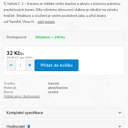
5, háček č. 2 - 4 Jeans je měkká směs bavlny a akrylu s krásnou paletou
pastelových barev. Díky silnému zkroucení vlákna je ideální na výrobu
hraček. Struktura a složení je velmi podobné jako u přízí Jeans
od YarnArt, Vlna-H...
celý popis
Dostupnost
Skladem > 100 ks
32 Kč
/
ks
26,45 Kč
bez DPH
Přidat do košíku
Značka:
Gazzal
Materiál:
akryl/bavlna
Barva:
modrá
Hlídat cenu / dostupnost
Kompletní specifikace
Hodnocení
4