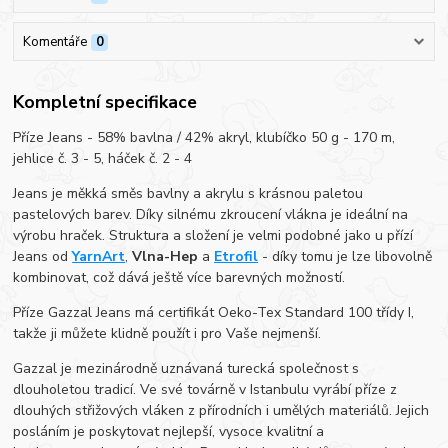
Komentáře
0
Kompletní specifikace
Příze Jeans - 58% bavlna / 42% akryl, klubíčko 50 g - 170 m,
jehlice č. 3 - 5, háček č. 2 - 4
Jeans je měkká směs bavlny a akrylu s krásnou paletou
pastelových barev. Díky silnému zkroucení vlákna je ideální na
výrobu hraček. Struktura a složení je velmi podobné jako u přízí
Jeans od
YarnArt
,
Vlna-Hep
a
Etrofil
- díky tomu je lze libovolně
kombinovat, což dává ještě více barevných možností.
Příze Gazzal Jeans má certifikát Oeko-Tex Standard 100 třídy I,
takže ji můžete klidně použít i pro Vaše nejmenší.
Gazzal je mezinárodně uznávaná turecká společnost s
dlouholetou tradicí. Ve své továrně v Istanbulu vyrábí příze z
dlouhých střižových vláken z přírodních i umělých materiálů. Jejich
posláním je poskytovat nejlepší, vysoce kvalitní a