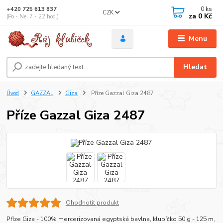
0
ks
+420 725 613 837
CZK
za
0 Kč
(Po - Ne, 7 - 22 hod.)
Menu
Hledat
Úvod
GAZZAL
Giza
Příze Gazzal Giza 2487
Příze Gazzal Giza 2487
Ohodnotit produkt
Příze Giza - 100% mercerizovaná egyptská bavlna, klubíčko 50 g - 125 m,