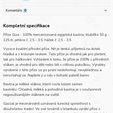
Komentáře
0
Kompletní specifikace
Příze Giza - 100% mercerizovaná egyptská bavlna, klubíčko 50 g -
125 m, jehlice č. 2,5 - 3,5, háček č. 2,5 - 3,5
Vysoce kvalitní přírodní příze. Nit je tenká, příjemná na dotek,
hladká a s krásným leskem. Tato příze je vhodná jak pro pletení,
tak pro háčkování. Vzhledem k tomu, že příze je 100% z přírodních
vláken, je vhodná pro děti nebo lidi s citlivou pokožkou. Výrobky
vyrobené z této příze se po praní nedeformují, nevyblednou a
neroztahují se. Najdete ji u nás v bohaté paletě barev.
Bavlna je měkké vlákno, které roste kolem semen
bavlníku. Chladná, měkká a pohodlná bavlna je v současnosti
nejpoužívanějším vláknem na světě.
Gazzal je mezinárodně uznávaná turecká společnost s
dlouholetou tradicí. Ve své továrně v Istanbulu vyrábí příze z