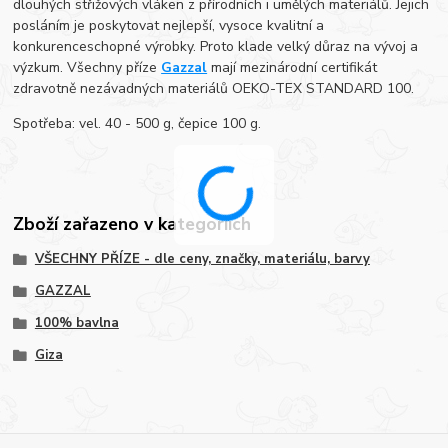
dlouhých střižových vláken z přírodních i umělých materiálů. Jejich
posláním je poskytovat nejlepší, vysoce kvalitní a
konkurenceschopné výrobky. Proto klade velký důraz na vývoj a
výzkum. Všechny příze
Gazzal
mají mezinárodní certifikát
zdravotně nezávadných materiálů OEKO-TEX STANDARD 100.
Spotřeba: vel. 40 - 500 g, čepice 100 g.
Zboží zařazeno v kategoriích
VŠECHNY PŘÍZE - dle ceny, značky, materiálu, barvy
GAZZAL
100% bavlna
Giza