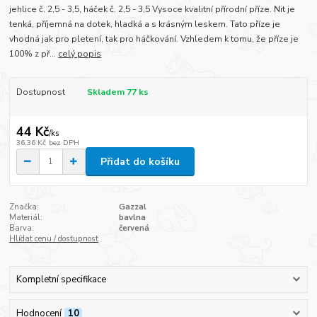
jehlice č. 2,5 - 3,5, háček č. 2,5 - 3,5 Vysoce kvalitní přírodní příze. Nit je
tenká, příjemná na dotek, hladká a s krásným leskem. Tato příze je
vhodná jak pro pletení, tak pro háčkování. Vzhledem k tomu, že příze je
100% z př...
celý popis
Dostupnost
Skladem 77 ks
44 Kč
/
ks
36,36 Kč
bez DPH
Přidat do košíku
Značka:
Gazzal
Materiál:
bavlna
Barva:
červená
Hlídat cenu / dostupnost
Kompletní specifikace
Hodnocení
10