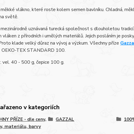
 měkké vlákno, které roste kolem semen bavlníku. Chladná, měkk
na světě.
 mezinárodně uznávaná turecká společnost s dlouholetou tradicí.
h vláken z přírodních i umělých materiálů. Jejich posláním je pos
Proto klade velký důraz na vývoj a výzkum. Všechny příze
Gazza
lů OEKO-TEX STANDARD 100.
 vel. 40 - 500 g, čepice 100 g.
zařazeno v kategoriích
NY PŘÍZE - dle ceny,
GAZZAL
100
y, materiálu, barvy