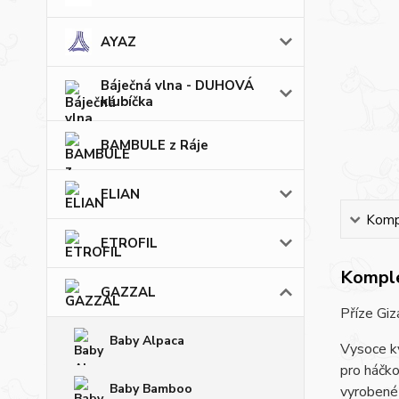
AYAZ
Báječná vlna - DUHOVÁ
klubíčka
BAMBULE z Ráje
ELIAN
Kompl
ETROFIL
Komple
GAZZAL
Příze Giz
Baby Alpaca
Vysoce kv
pro háčko
Baby Bamboo
vyrobené 