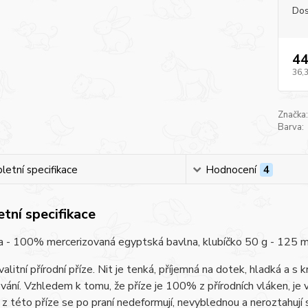
Dos
44
36,
Značka:
Barva:
etní specifikace
Hodnocení
4
tní specifikace
a - 100% mercerizovaná egyptská bavlna, klubíčko 50 g - 125 m, je
alitní přírodní příze. Nit je tenká, příjemná na dotek, hladká a s
vání. Vzhledem k tomu, že příze je 100% z přírodních vláken, je v
z této příze se po praní nedeformují, nevyblednou a neroztahují s