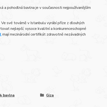
á a pohodlná bavlna je v současnosti nejpoužívanějším
 Ve své továrně v Istanbulu vyrábí příze z dlouhých
kytovat nejlepší, vysoce kvalitní a konkurenceschopné
l
mají mezinárodní certifikát zdravotně nezávadných
% bavlna
Giza