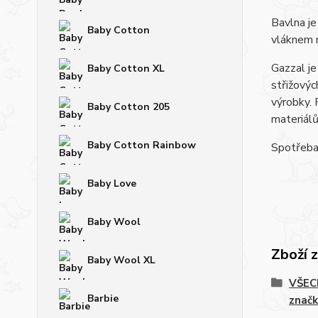
Bavlna je
Baby Cotton
vláknem 
Gazzal je
Baby Cotton XL
střižovýc
výrobky. 
Baby Cotton 205
materiá
Baby Cotton Rainbow
Spotřeba:
Baby Love
Baby Wool
Zboží 
Baby Wool XL
VŠECH
Barbie
značk