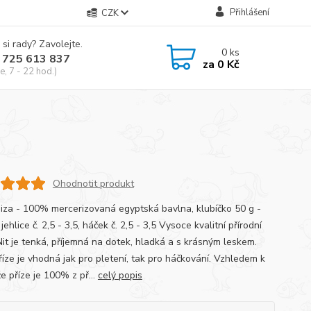
Přihlášení
CZK
 si rady? Zavolejte.
0
ks
 725 613 837
za
0 Kč
e, 7 - 22 hod.)
Ohodnotit produkt
Giza - 100% mercerizovaná egyptská bavlna, klubíčko 50 g -
jehlice č. 2,5 - 3,5, háček č. 2,5 - 3,5 Vysoce kvalitní přírodní
Nit je tenká, příjemná na dotek, hladká a s krásným leskem.
říze je vhodná jak pro pletení, tak pro háčkování. Vzhledem k
e příze je 100% z př...
celý popis