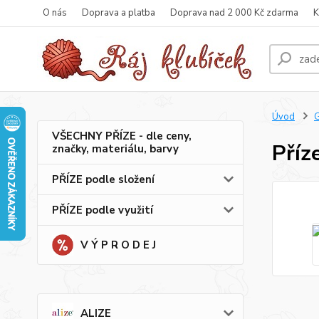
O nás
Doprava a platba
Doprava nad 2 000 Kč zdarma
K
Úvod
VŠECHNY PŘÍZE - dle ceny,
Příz
značky, materiálu, barvy
PŘÍZE podle složení
PŘÍZE podle využití
V Ý P R O D E J
ALIZE