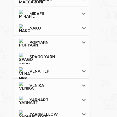
MIRAFIL
NAKO
POPYARN
SPAGO YARN
VLNA HEP
VLNIKA
YARNART
YARNMELLOW