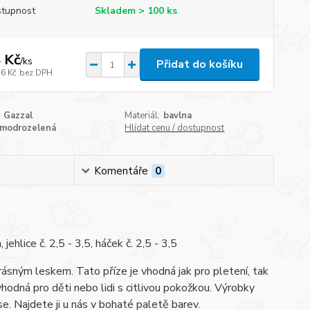
tupnost
Skladem > 100 ks
 Kč
/
ks
Přidat do košíku
36 Kč
bez DPH
Gazzal
Materiál:
bavlna
modrozelená
Hlídat cenu / dostupnost
Komentáře
0
hlice č. 2,5 - 3,5, háček č. 2,5 - 3,5
 krásným leskem. Tato příze je vhodná jak pro pletení, tak
hodná pro děti nebo lidi s citlivou pokožkou. Výrobky
e. Najdete ji u nás v bohaté paletě barev.