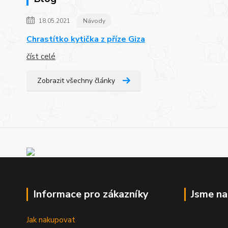
18.05.2021
Návody
Chrastítko kytička z příze Giza
číst celé
Zobrazit všechny články
Informace pro zákazníky
Jsme n
Jak nakupovat