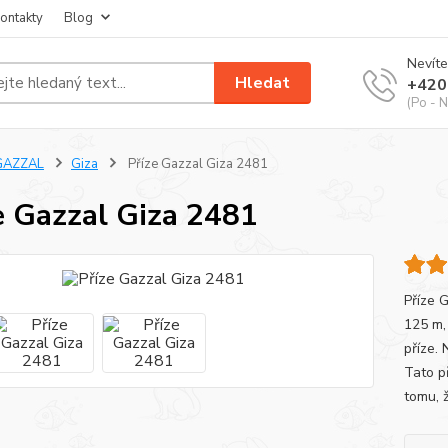
ontakty
Blog
Nevíte
Hledat
+420
(Po - N
GAZZAL
Giza
Příze Gazzal Giza 2481
e Gazzal Giza 2481
Příze 
125 m, 
příze. 
Tato p
tomu, ž