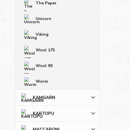
The Paper
Unicorn
Viking
Wool 175
Wool 90
Worm
KAMGARN
KARTOPU
MACCARONI