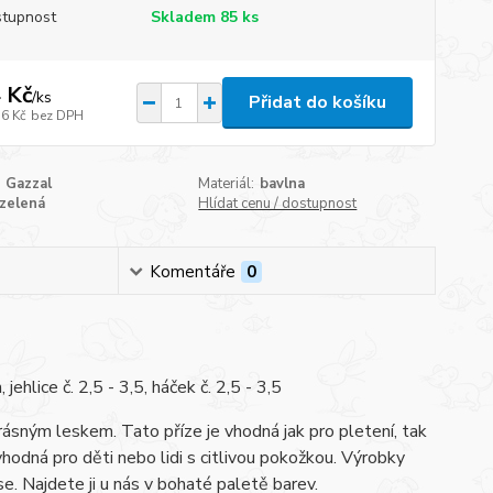
tupnost
Skladem 85 ks
 Kč
/
ks
Přidat do košíku
36 Kč
bez DPH
Gazzal
Materiál:
bavlna
zelená
Hlídat cenu / dostupnost
Komentáře
0
hlice č. 2,5 - 3,5, háček č. 2,5 - 3,5
 krásným leskem. Tato příze je vhodná jak pro pletení, tak
hodná pro děti nebo lidi s citlivou pokožkou. Výrobky
e. Najdete ji u nás v bohaté paletě barev.