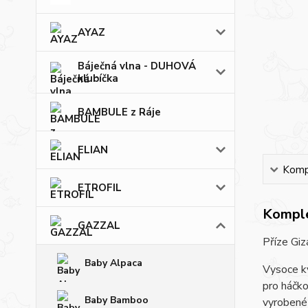
AYAZ
Báječná vlna - DUHOVÁ
klubíčka
BAMBULE z Ráje
ELIAN
Kompl
ETROFIL
Komple
GAZZAL
Příze Giz
Baby Alpaca
Vysoce kv
pro háčko
Baby Bamboo
vyrobené 