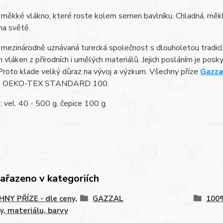
 měkké vlákno, které roste kolem semen bavlníku. Chladná, měkk
na světě.
 mezinárodně uznávaná turecká společnost s dlouholetou tradicí.
h vláken z přírodních i umělých materiálů. Jejich posláním je pos
Proto klade velký důraz na vývoj a výzkum. Všechny příze
Gazza
lů OEKO-TEX STANDARD 100.
 vel. 40 - 500 g, čepice 100 g.
zařazeno v kategoriích
NY PŘÍZE - dle ceny,
GAZZAL
100
y, materiálu, barvy