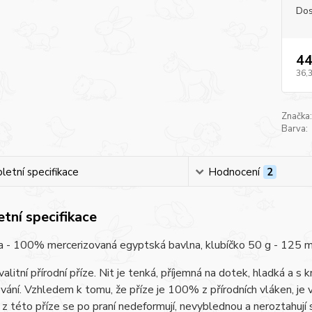
Dos
44
36,
Značka:
Barva:
etní specifikace
Hodnocení
2
tní specifikace
a - 100% mercerizovaná egyptská bavlna, klubíčko 50 g - 125 m, je
alitní přírodní příze. Nit je tenká, příjemná na dotek, hladká a s
vání. Vzhledem k tomu, že příze je 100% z přírodních vláken, je v
z této příze se po praní nedeformují, nevyblednou a neroztahují s