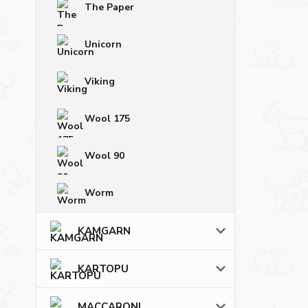
The Paper
Unicorn
Viking
Wool 175
Wool 90
Worm
KAMGARN
KARTOPU
MACCARONI