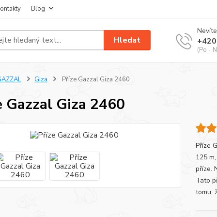
ontakty
Blog
Nevíte
Hledat
+420
(Po - N
GAZZAL
Giza
Příze Gazzal Giza 2460
e Gazzal Giza 2460
Příze 
125 m, 
příze. 
Tato p
tomu, ž