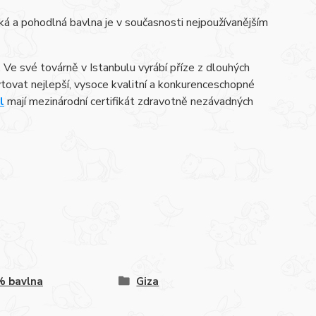
á a pohodlná bavlna je v současnosti nejpoužívanějším
 Ve své továrně v Istanbulu vyrábí příze z dlouhých
kytovat nejlepší, vysoce kvalitní a konkurenceschopné
l
mají mezinárodní certifikát zdravotně nezávadných
% bavlna
Giza