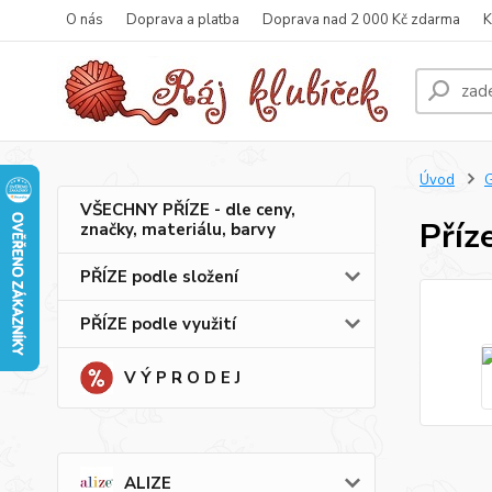
O nás
Doprava a platba
Doprava nad 2 000 Kč zdarma
K
Úvod
VŠECHNY PŘÍZE - dle ceny,
Příz
značky, materiálu, barvy
PŘÍZE podle složení
PŘÍZE podle využití
V Ý P R O D E J
ALIZE