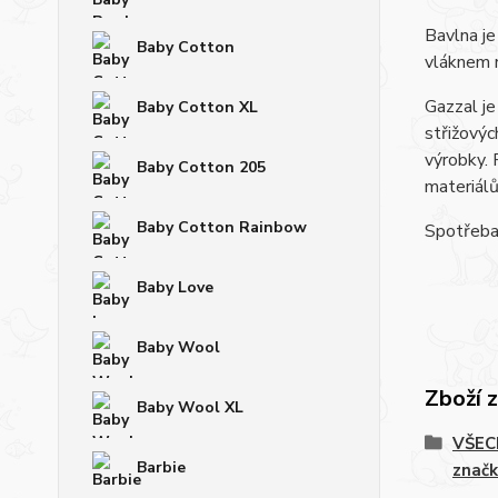
Bavlna je
Baby Cotton
vláknem 
Gazzal je
Baby Cotton XL
střižovýc
výrobky. 
Baby Cotton 205
materiá
Baby Cotton Rainbow
Spotřeba:
Baby Love
Baby Wool
Zboží 
Baby Wool XL
VŠECH
Barbie
značk