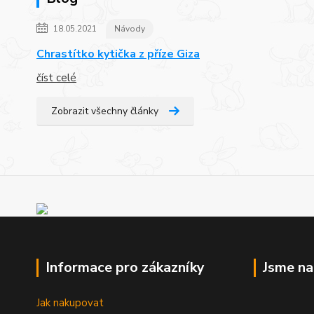
18.05.2021
Návody
Chrastítko kytička z příze Giza
číst celé
Zobrazit všechny články
Informace pro zákazníky
Jsme n
Jak nakupovat