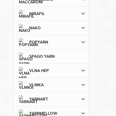
MIRAFIL
NAKO
POPYARN
SPAGO YARN
VLNA HEP
VLNIKA
YARNART
YARNMELLOW