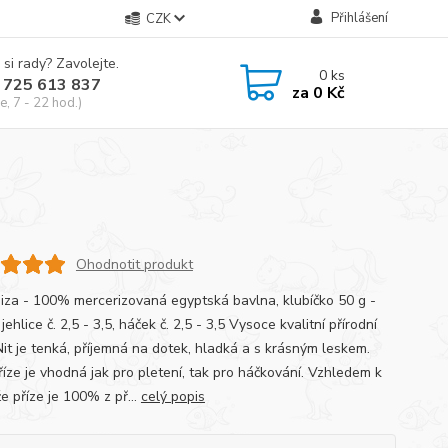
Přihlášení
CZK
 si rady? Zavolejte.
0
ks
 725 613 837
za
0 Kč
e, 7 - 22 hod.)
Ohodnotit produkt
Giza - 100% mercerizovaná egyptská bavlna, klubíčko 50 g -
jehlice č. 2,5 - 3,5, háček č. 2,5 - 3,5 Vysoce kvalitní přírodní
Nit je tenká, příjemná na dotek, hladká a s krásným leskem.
říze je vhodná jak pro pletení, tak pro háčkování. Vzhledem k
e příze je 100% z př...
celý popis