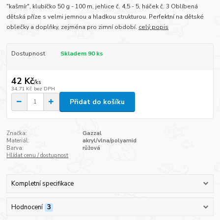
"kašmír", klubíčko 50 g - 100 m, jehlice č. 4,5 - 5, háček č. 3 Oblíbená
dětská příze s velmi jemnou a hladkou strukturou. Perfektní na dětské
oblečky a doplňky, zejména pro zimní období.
celý popis
Dostupnost
Skladem 90 ks
42 Kč
/
ks
34,71 Kč
bez DPH
Přidat do košíku
Značka:
Gazzal
Materiál:
akryl/vlna/polyamid
Barva:
růžová
Hlídat cenu / dostupnost
Kompletní specifikace
Hodnocení
3