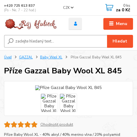
0
ks
+420 725 613 837
CZK
za
0 Kč
(Po - Ne, 7 - 22 hod.)
Menu
Hledat
Úvod
GAZZAL
Baby Wool XL
Příze Gazzal Baby Wool XL 845
Příze Gazzal Baby Wool XL 845
Ohodnotit produkt
Příze Baby Wool XL - 40% akryl / 40% merino vlna / 20% polyamid