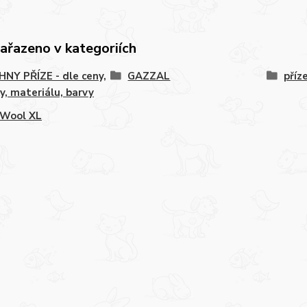
zařazeno v kategoriích
NY PŘÍZE - dle ceny,
GAZZAL
příz
y, materiálu, barvy
 Wool XL