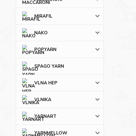
MIRAFIL
NAKO
POPYARN
SPAGO YARN
VLNA HEP
VLNIKA
YARNART
YARNMELLOW