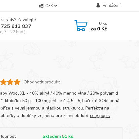
Přihlášení
CZK
 si rady? Zavolejte.
0
ks
 725 613 837
za
0 Kč
e, 7 - 22 hod.)
Ohodnotit produkt
Baby Wool XL - 40% akryl / 40% merino vlna / 20% polyamid
", klubíčko 50 g - 100 m, jehlice č. 4,5 - 5, háček č. 3Oblíbená
 příze s velmi jemnou a hladkou strukturou. Perfektní na
 oblečky a doplňky, zejména pro zimní období.
celý popis
tupnost
Skladem 51 ks