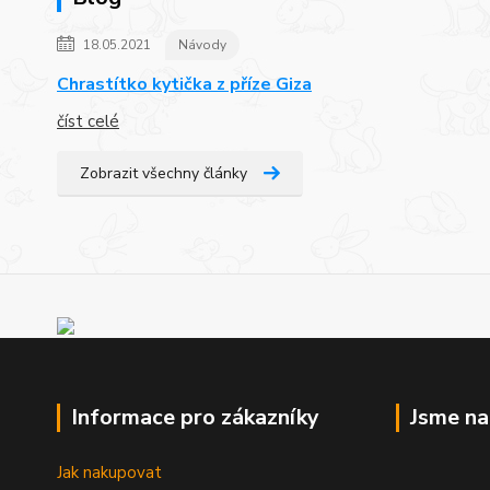
18.05.2021
Návody
Chrastítko kytička z příze Giza
číst celé
Zobrazit všechny články
Informace pro zákazníky
Jsme n
Jak nakupovat