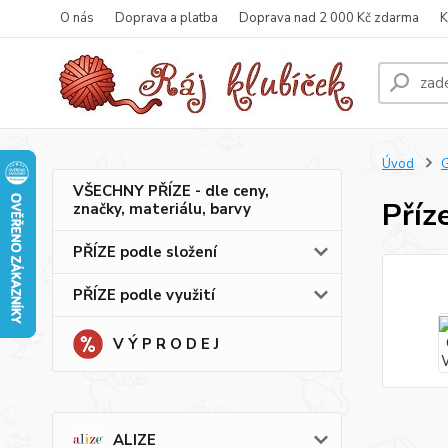
O nás
Doprava a platba
Doprava nad 2 000 Kč zdarma
K
Úvod
VŠECHNY PŘÍZE - dle ceny,
Příz
značky, materiálu, barvy
PŘÍZE podle složení
PŘÍZE podle využití
V Ý P R O D E J
ALIZE