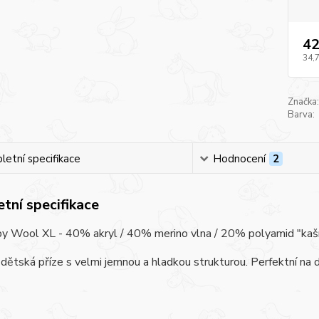
42
34,
Značka:
Barva:
etní specifikace
Hodnocení
2
tní specifikace
y Wool XL - 40% akryl / 40% merino vlna / 20% polyamid "kašmír",
dětská příze s velmi jemnou a hladkou strukturou. Perfektní na 