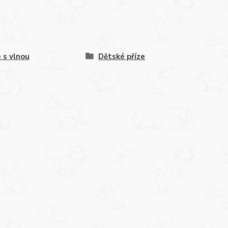
e s vlnou
Dětské příze