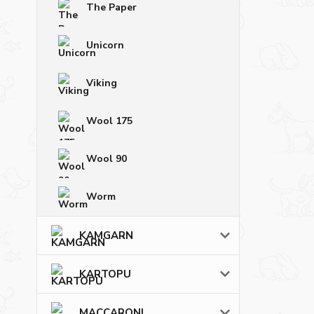
The Paper
Unicorn
Viking
Wool 175
Wool 90
Worm
KAMGARN
KARTOPU
MACCARONI