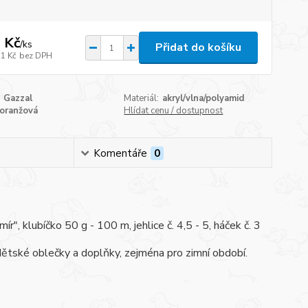
 Kč
/
ks
Přidat do košíku
71 Kč
bez DPH
Gazzal
Materiál:
akryl/vlna/polyamid
oranžová
Hlídat cenu / dostupnost
Komentáře
0
 klubíčko 50 g - 100 m, jehlice č. 4,5 - 5, háček č. 3
dětské oblečky a doplňky, zejména pro zimní období.