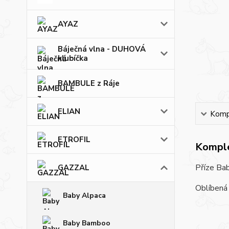
AYAZ
Báječná vlna - DUHOVÁ
klubíčka
BAMBULE z Ráje
ELIAN
Kompl
ETROFIL
Komple
Příze Bab
GAZZAL
Oblíbená 
Baby Alpaca
Baby Bamboo