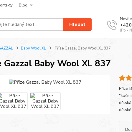
ontakty
Blog
Nevíte
Hledat
+420
(Po - N
GAZZAL
Baby Wool XL
Příze Gazzal Baby Wool XL 837
e Gazzal Baby Wool XL 837
Příze 
"kašmír
dětská
dětské
Dos