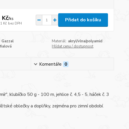
 Kč
/
ks
Přidat do košíku
71 Kč
bez DPH
Gazzal
Materiál:
akryl/vlna/polyamid
fialová
Hlídat cenu / dostupnost
Komentáře
0
 klubíčko 50 g - 100 m, jehlice č. 4,5 - 5, háček č. 3
dětské oblečky a doplňky, zejména pro zimní období.