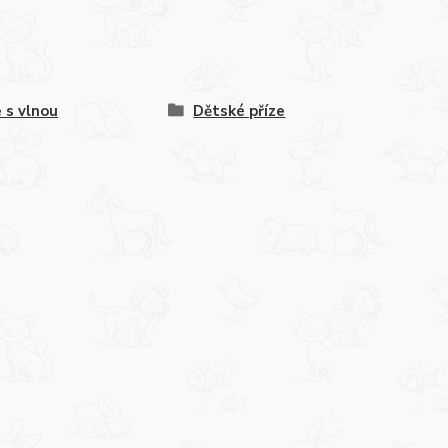
e s vlnou
Dětské příze