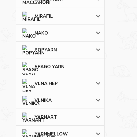
MIRAFIL
NAKO
POPYARN
SPAGO YARN
VLNA HEP
VLNIKA
YARNART
YARNMELLOW