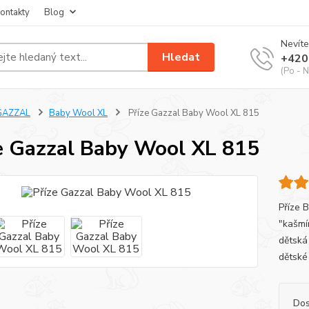
ontakty
Blog
Nevíte
Hledat
+420
(Po - N
GAZZAL
Baby Wool XL
Příze Gazzal Baby Wool XL 815
e Gazzal Baby Wool XL 815
Příze 
"kašmír
dětská
dětské
Dos