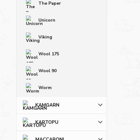
The Paper
Unicorn
Viking
Wool 175
Wool 90
Worm
KAMGARN
KARTOPU
MACCARONI