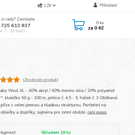
Přihlášení
CZK
 si rady? Zavolejte.
0
ks
 725 613 837
za
0 Kč
e, 7 - 22 hod.)
Ohodnotit produkt
Baby Wool XL - 40% akryl / 40% merino vlna / 20% polyamid
", klubíčko 50 g - 100 m, jehlice č. 4,5 - 5, háček č. 3 Oblíbená
 příze s velmi jemnou a hladkou strukturou. Perfektní na
 oblečky a doplňky, zejména pro zimní období.
celý popis
tupnost
Skladem 19 ks