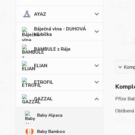
AYAZ
Báječná vlna - DUHOVÁ
klubíčka
BAMBULE z Ráje
ELIAN
Kompl
ETROFIL
Komple
Příze Bab
GAZZAL
Oblíbená 
Baby Alpaca
Baby Bamboo