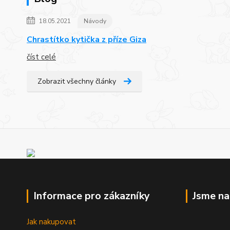
18.05.2021
Návody
Chrastítko kytička z příze Giza
číst celé
Zobrazit všechny články
Informace pro zákazníky
Jsme n
Jak nakupovat