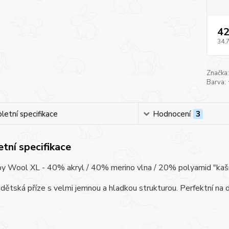
42
34,
Značka:
Barva:
etní specifikace
Hodnocení
3
tní specifikace
y Wool XL - 40% akryl / 40% merino vlna / 20% polyamid "kašmír",
dětská příze s velmi jemnou a hladkou strukturou. Perfektní na 