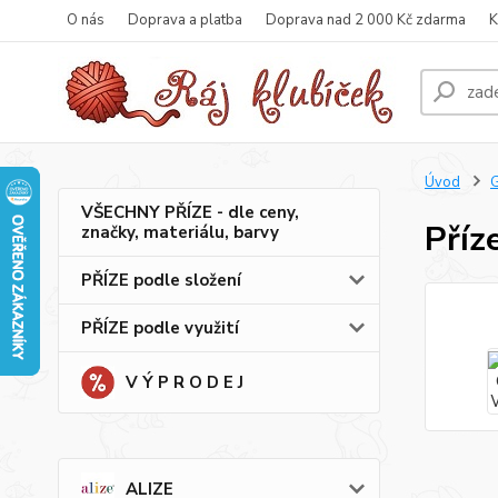
O nás
Doprava a platba
Doprava nad 2 000 Kč zdarma
K
Úvod
VŠECHNY PŘÍZE - dle ceny,
Příz
značky, materiálu, barvy
PŘÍZE podle složení
PŘÍZE podle využití
V Ý P R O D E J
ALIZE