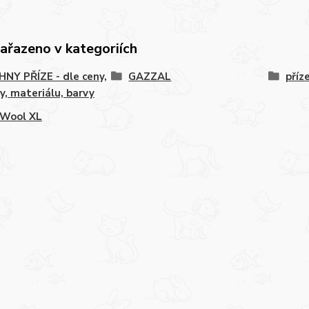
zařazeno v kategoriích
NY PŘÍZE - dle ceny,
GAZZAL
příz
y, materiálu, barvy
 Wool XL