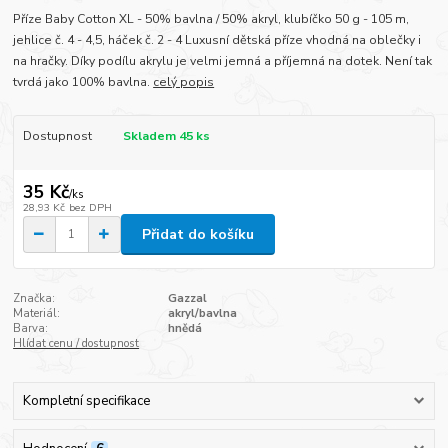
Příze Baby Cotton XL - 50% bavlna / 50% akryl, klubíčko 50 g - 105 m,
jehlice č. 4 - 4,5, háček č. 2 - 4 Luxusní dětská příze vhodná na oblečky i
na hračky. Díky podílu akrylu je velmi jemná a příjemná na dotek. Není tak
tvrdá jako 100% bavlna.
celý popis
Dostupnost
Skladem 45 ks
35 Kč
/
ks
28,93 Kč
bez DPH
Přidat do košíku
Značka:
Gazzal
Materiál:
akryl/bavlna
Barva:
hnědá
Hlídat cenu / dostupnost
Kompletní specifikace