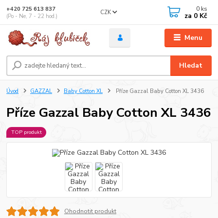
0
ks
+420 725 613 837
CZK
za
0 Kč
(Po - Ne, 7 - 22 hod.)
Menu
Hledat
Úvod
GAZZAL
Baby Cotton XL
Příze Gazzal Baby Cotton XL 3436
Příze Gazzal Baby Cotton XL 3436
TOP produkt
Ohodnotit produkt