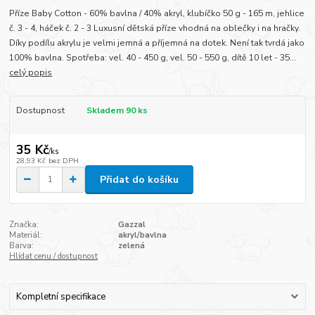
Příze Baby Cotton - 60% bavlna / 40% akryl, klubíčko 50 g - 165 m, jehlice
č. 3 - 4, háček č. 2 - 3 Luxusní dětská příze vhodná na oblečky i na hračky.
Díky podílu akrylu je velmi jemná a příjemná na dotek. Není tak tvrdá jako
100% bavlna. Spotřeba: vel. 40 - 450 g, vel. 50 - 550 g, dítě 10 let - 35...
celý popis
Dostupnost
Skladem 90 ks
35 Kč
/
ks
28,93 Kč
bez DPH
Přidat do košíku
Značka:
Gazzal
Materiál:
akryl/bavlna
Barva:
zelená
Hlídat cenu / dostupnost
Kompletní specifikace