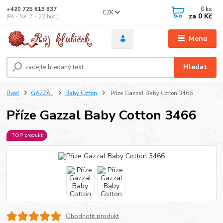
0
ks
+420 725 613 837
CZK
za
0 Kč
(Po - Ne, 7 - 22 hod.)
Menu
Hledat
Úvod
GAZZAL
Baby Cotton
Příze Gazzal Baby Cotton 3466
Příze Gazzal Baby Cotton 3466
TOP produkt
Ohodnotit produkt