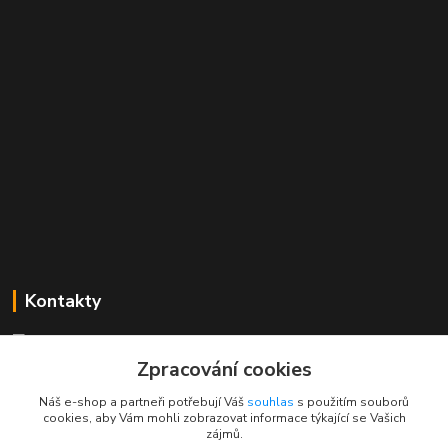
Kontakty
Mgr. Linda Dobešová
+420 725 613 837
Zpracování cookies
(Po - Ne, 7 - 22 hod.)
Náš e-shop a partneři potřebují Váš
souhlas
s použitím souborů
cookies, aby Vám mohli zobrazovat informace týkající se Vašich
info@rajklubicek.cz
zájmů.