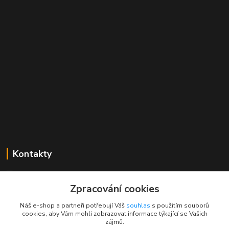
Kontakty
Mgr. Linda Dobešová
+420 725 613 837
Zpracování cookies
(Po - Ne, 7 - 22 hod.)
Náš e-shop a partneři potřebují Váš
souhlas
s použitím souborů
cookies, aby Vám mohli zobrazovat informace týkající se Vašich
info@rajklubicek.cz
zájmů.