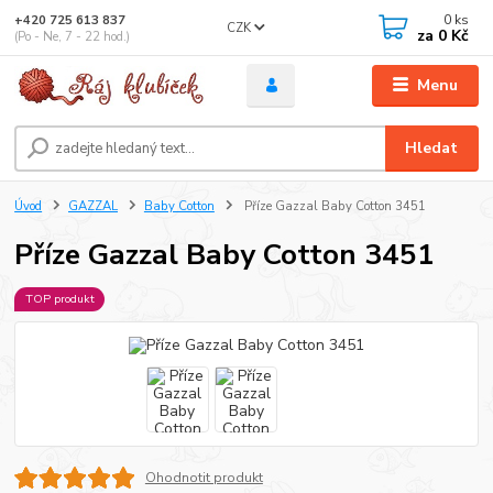
0
ks
+420 725 613 837
CZK
za
0 Kč
(Po - Ne, 7 - 22 hod.)
Menu
Hledat
Úvod
GAZZAL
Baby Cotton
Příze Gazzal Baby Cotton 3451
Příze Gazzal Baby Cotton 3451
TOP produkt
Ohodnotit produkt