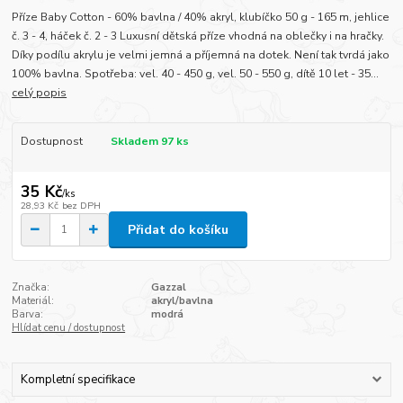
Příze Baby Cotton - 60% bavlna / 40% akryl, klubíčko 50 g - 165 m, jehlice
č. 3 - 4, háček č. 2 - 3 Luxusní dětská příze vhodná na oblečky i na hračky.
Díky podílu akrylu je velmi jemná a příjemná na dotek. Není tak tvrdá jako
100% bavlna. Spotřeba: vel. 40 - 450 g, vel. 50 - 550 g, dítě 10 let - 35...
celý popis
Dostupnost
Skladem 97 ks
35 Kč
/
ks
28,93 Kč
bez DPH
Přidat do košíku
Značka:
Gazzal
Materiál:
akryl/bavlna
Barva:
modrá
Hlídat cenu / dostupnost
Kompletní specifikace