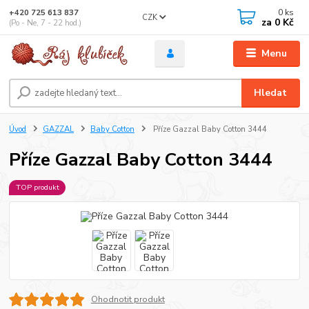
0
ks
+420 725 613 837
CZK
za
0 Kč
(Po - Ne, 7 - 22 hod.)
Menu
Hledat
Úvod
GAZZAL
Baby Cotton
Příze Gazzal Baby Cotton 3444
Příze Gazzal Baby Cotton 3444
TOP produkt
Ohodnotit produkt