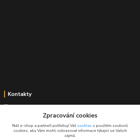
Kontakty
Mgr. Linda Dobešová
+420 725 613 837
Zpracování cookies
(Po - Ne, 7 - 22 hod.)
Náš e-shop a partneři potřebují Váš
souhlas
s použitím souborů
cookies, aby Vám mohli zobrazovat informace týkající se Vašich
info@rajklubicek.cz
zájmů.