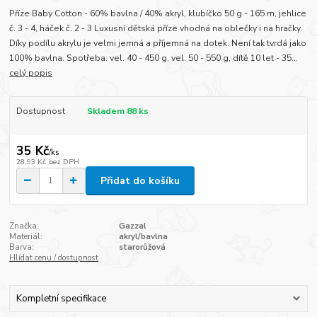
Příze Baby Cotton - 60% bavlna / 40% akryl, klubíčko 50 g - 165 m, jehlice
č. 3 - 4, háček č. 2 - 3 Luxusní dětská příze vhodná na oblečky i na hračky.
Díky podílu akrylu je velmi jemná a příjemná na dotek. Není tak tvrdá jako
100% bavlna. Spotřeba: vel. 40 - 450 g, vel. 50 - 550 g, dítě 10 let - 35...
celý popis
Dostupnost
Skladem 88 ks
35 Kč
/
ks
28,93 Kč
bez DPH
Přidat do košíku
Značka:
Gazzal
Materiál:
akryl/bavlna
Barva:
starorůžová
Hlídat cenu / dostupnost
Kompletní specifikace