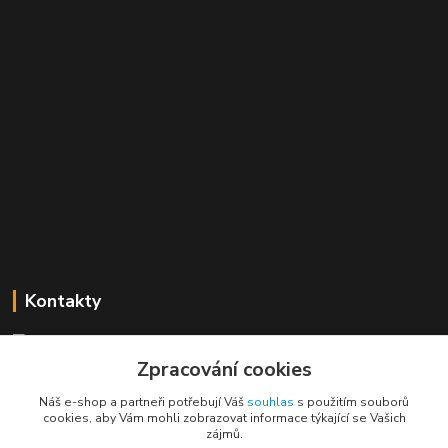
Kontakty
Mgr. Linda Dobešová
+420 725 613 837
Zpracování cookies
(Po - Ne, 7 - 22 hod.)
Náš e-shop a partneři potřebují Váš
souhlas
s použitím souborů
cookies, aby Vám mohli zobrazovat informace týkající se Vašich
info@rajklubicek.cz
zájmů.