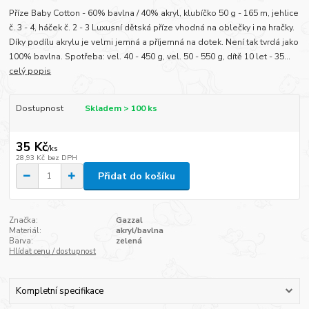
Příze Baby Cotton - 60% bavlna / 40% akryl, klubíčko 50 g - 165 m, jehlice
č. 3 - 4, háček č. 2 - 3 Luxusní dětská příze vhodná na oblečky i na hračky.
Díky podílu akrylu je velmi jemná a příjemná na dotek. Není tak tvrdá jako
100% bavlna. Spotřeba: vel. 40 - 450 g, vel. 50 - 550 g, dítě 10 let - 35...
celý popis
Dostupnost
Skladem > 100 ks
35 Kč
/
ks
28,93 Kč
bez DPH
Přidat do košíku
Značka:
Gazzal
Materiál:
akryl/bavlna
Barva:
zelená
Hlídat cenu / dostupnost
Kompletní specifikace