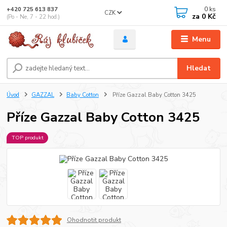
0
ks
+420 725 613 837
CZK
za
0 Kč
(Po - Ne, 7 - 22 hod.)
Menu
Hledat
Úvod
GAZZAL
Baby Cotton
Příze Gazzal Baby Cotton 3425
Příze Gazzal Baby Cotton 3425
TOP produkt
Ohodnotit produkt