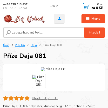
0
ks
+420 725 613 837
CZK
za
0 Kč
(Po - Ne, 7 - 22 hod.)
Menu
Hledat
Úvod
VLNIKA
Daja
Příze Daja 081
Příze Daja 081
Ohodnotit produkt
Příze Daja - 100% polyester, klubíčko 50 g - 42 m, jehlice č. 7 Velmi