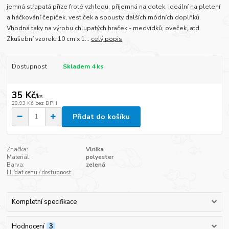
jemná střapatá příze froté vzhledu, příjemná na dotek, ideální na pletení
a háčkování čepiček, vestiček a spousty dalších módních doplňků.
Vhodná taky na výrobu chlupatých hraček - medvídků, oveček, atd.
Zkušební vzorek: 10 cm x 1...
celý popis
Dostupnost
Skladem 4 ks
35 Kč
/
ks
28,93 Kč
bez DPH
Přidat do košíku
Značka:
Vlnika
Materiál:
polyester
Barva:
zelená
Hlídat cenu / dostupnost
Kompletní specifikace
Hodnocení
3