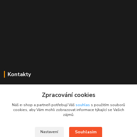
Kontakty
Mgr. Linda Dobešová
+420 725 613 837
Zpracování cookies
(Po - Ne, 7 - 22 hod.)
Náš e-shop a partneři potřebují Váš
souhlas
s použitím souborů
cookies, aby Vám mohli zobrazovat informace týkající se Vašich
info@rajklubicek.cz
zájmů.
Souhlasím
Nastavení