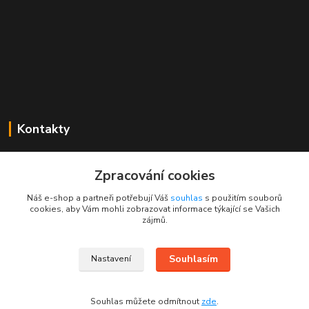
Kontakty
Mgr. Linda Dobešová
+420 725 613 837
Zpracování cookies
(Po - Ne, 7 - 22 hod.)
Náš e-shop a partneři potřebují Váš
souhlas
s použitím souborů
cookies, aby Vám mohli zobrazovat informace týkající se Vašich
info@rajklubicek.cz
zájmů.
Souhlasím
Nastavení
Souhlas můžete odmítnout
zde
.