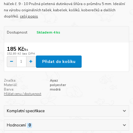
háček č. 9 - 10 Pružná pletená dutinková šňůra o průměru 5 mm. Ideální
na výrobu originálních tašek, kabelek, košíků, koberečků a dalších
doplňků.
celý popis
Dostupnost
Skladem 4 ks
185 Kč
/
ks
152,89 Kč
bez DPH
Přidat do košíku
Značka:
Ayaz
Materiál:
polyester
Barva:
modrá
Hlídat cenu / dostupnost
Kompletní specifikace
Hodnocení
0