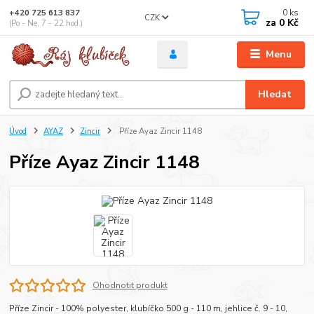
0
ks
+420 725 613 837
CZK
za
0 Kč
(Po - Ne, 7 - 22 hod.)
Menu
Hledat
Úvod
AYAZ
Zincir
Příze Ayaz Zincir 1148
Příze Ayaz Zincir 1148
Ohodnotit produkt
Příze Zincir - 100% polyester, klubíčko 500 g - 110 m, jehlice č. 9 - 10,